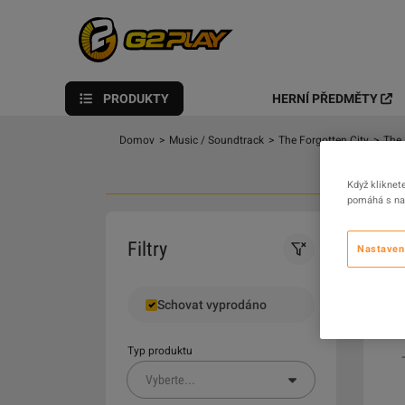
PRODUKTY
HERNÍ PŘEDMĚTY
Domov
>
Music / Soundtrack
>
The Forgotten City
>
The 
Když kliknet
pomáhá s nav
0
Filtry
Nastaven
Schovat vyprodáno
Typ produktu
Vyberte
...