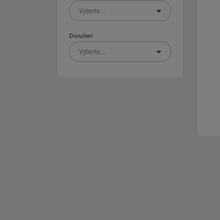
Vyberte
...
Doručení
Vyberte
...