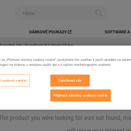
DÁRKOVÉ POUKAZY
SOFTWARE A 
Forgotten City - Soundtrack DLC Steam CD Key
e na „Přijmout všechny soubory cookie“, poskytnete tím souhlas k jejich ukládání na vašem 
Vše
Digitální Produkty
Herní
igací na stránce, s analýzou využití dat a s našimi marketingovými snahami.
Nalezené výsledky
í souborů cookie
Zamítnout vše
Přijmout všechny soubory cookie
Schovat vyprodáno
The product you were looking for was not found, 
will pique your interest i