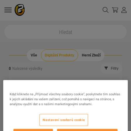
Vše
Digitální Produkty
Herní Zboží
0
Nalezené výsledky
Filtry
resetovat všechny filtry
Schovat vyprodáno
Když kliknete na „Přijmout všechny soubory cookie“, poskytnete tím souhlas
k jejich ukládání na vašem zařízení, což pomáhá s navigací na stránce, s
The product you were looking for was not found, maybe
analýzou využití dat a s našimi marketingovými snahami.
one of our recommendations will pique your interest
Nastavení souborů cookie
instead?