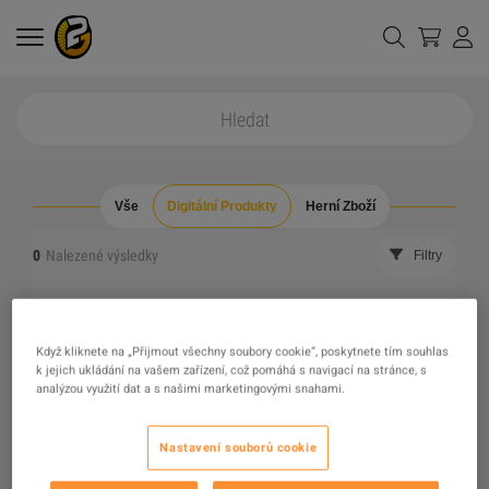
Vše
Digitální Produkty
Herní Zboží
0
Nalezené výsledky
Filtry
resetovat všechny filtry
Schovat vyprodáno
Když kliknete na „Přijmout všechny soubory cookie“, poskytnete tím souhlas
k jejich ukládání na vašem zařízení, což pomáhá s navigací na stránce, s
The product you were looking for was not found, maybe
analýzou využití dat a s našimi marketingovými snahami.
one of our recommendations will pique your interest
Nastavení souborů cookie
instead?