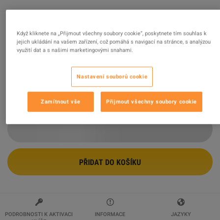
Když kliknete na „Přijmout všechny soubory cookie“, poskytnete tím souhlas k
Fortnite - 54000 V-Bucks Epic Games / XBOX One /
jejich ukládání na vašem zařízení, což pomáhá s navigací na stránce, s analýzou
Xbox Series X|S Account
využití dat a s našimi marketingovými snahami.
Prodejce
Prime Cloud
100
%
hodnocení z
144
je
vynikajících
!
Nastavení souborů cookie
$383.34
Zamítnout vše
Přijmout všechny soubory cookie
PŘIDAT DO KOŠÍKU
PODROBNOSTI K AKTIVACI
INFORMACE
JAZYKY