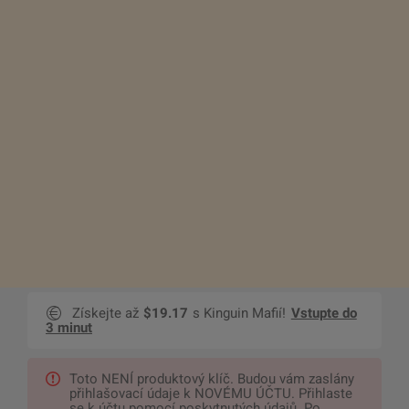
Získejte až
$19.17
s Kinguin Mafií!
Vstupte do
3 minut
Toto NENÍ produktový klíč. Budou vám zaslány
přihlašovací údaje k NOVÉMU ÚČTU. Přihlaste
se k účtu pomocí poskytnutých údajů. Po