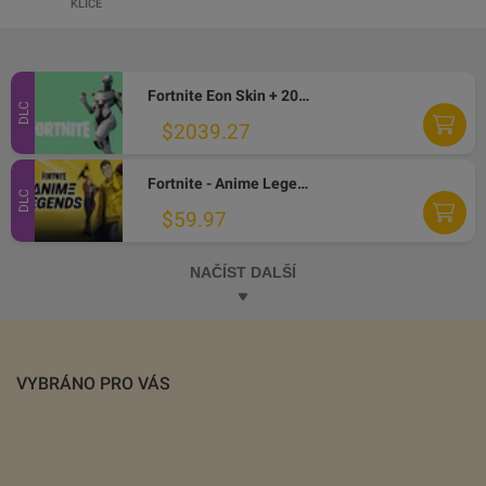
KLÍČE
Fortnite Eon Skin + 2000 V-Bucks XBOX ONE CD Key
DLC
$2039.27
Fortnite - Anime Legends Pack XBOX One CD Key
DLC
$59.97
NAČÍST DALŠÍ
VYBRÁNO PRO VÁS