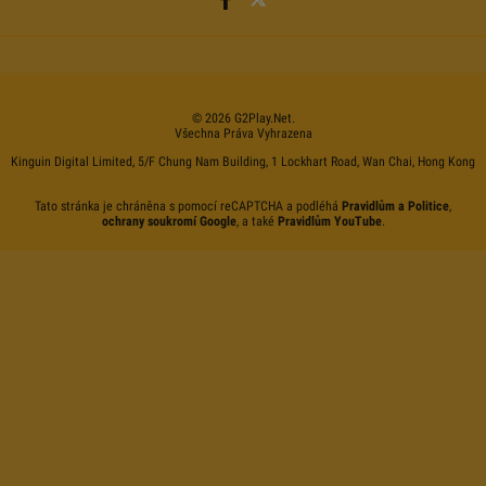
©
2026
G2Play
.net.
Všechna Práva Vyhrazena
Kinguin Digital Limited, 5/F Chung Nam Building, 1 Lockhart Road, Wan Chai, Hong Kong
Tato stránka je chráněna s pomocí reCAPTCHA a podléhá
Pravidlům a Politice
,
ochrany soukromí Google
, a také
Pravidlům YouTube
.