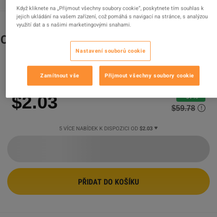
Když kliknete na „Přijmout všechny soubory cookie“, poskytnete tím souhlas k
jejich ukládání na vašem zařízení, což pomáhá s navigací na stránce, s analýzou
využití dat a s našimi marketingovými snahami.
Conan Exiles XBOX One / Xbox Series X|S
/ PC Account
Nastavení souborů cookie
Prodejce
UNIKEYS
Zamítnout vše
Přijmout všechny soubory cookie
97.29
%
hodnocení z
24075
je
vynikajících
!
$2.03
-97%
$59.78
5 VÍCE NABÍDEK K DISPOZICI OD
$2.03
PŘIDAT DO KOŠÍKU