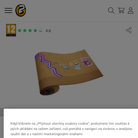
4.8
Když kliknete na „Přijmout všechny soubory cookie“, poskytnete tím souhlas k
jejich ukládání na vašem zařízení, což pomáhá s navigací na stránce, s analýzou
využití dat a s našimi marketingovými snahami.