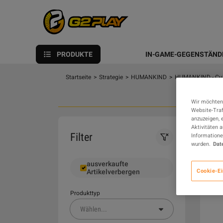
PRODUKTE
IN-GAME-GEGENSTÄND
Startseite
>
Strategie
>
HUMANKIND
>
HUMANKIND - Cult
Wir möchten
Website-Traf
anzuzeigen, 
Aktivitäten 
0
Filter
Informatione
wurden.
Dat
ausverkaufte
Cookie-Ei
Artikelverbergen
Produkttyp
Wählen
...