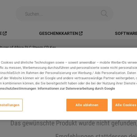
E
GESCHENKKARTEN
SOFTWARE
ures of Africa DLC Steam CD Key
 Cookies und ähnliche Technologien sowie – soweit anwendbar – mobile Werbe-IDs verwe
Alle
Digitale Produkte
In-Gam
fic zu messen, Werbemessung durchzuführen und personalisierte sowie nicht personalisi
einschließlich im Rahmen der Personalisierung von Werbung / Ads Personalisation. Daten 
auf der Website können wir an Google und andere vertrauenswürdige Partner weitergeben, d
Suchergebnisse
n kombinieren können, die Sie bereitgestellt haben oder die bei der Nutzung ihrer Dienste 
enschutzbestimmungen
Informationen zur Datenverarbeitung durch Google
nstellungen
Alle ablehnen
Alle Cookies
ausverkaufte Artikelverbergen
Das gewünschte Produkt wurde nicht gefunden, v
Empfehlungen stattdessen dei