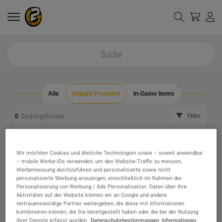
Alle
Digitale Produkte
In-Game Items
0
Suchergebnisse
Filter
alle Filter zurücksetzen
ausverkaufte Artikelverbergen
Wir möchten Cookies und ähnliche Technologien sowie – soweit anwendbar
– mobile Werbe-IDs verwenden, um den Website-Traffic zu messen,
Das gewünschte Produkt wurde nicht gefunden,
Werbemessung durchzuführen und personalisierte sowie nicht
personalisierte Werbung anzuzeigen, einschließlich im Rahmen der
Personalisierung von Werbung / Ads Personalisation. Daten über Ihre
vielleicht weckt eine unserer Empfehlungen
Aktivitäten auf der Website können wir an Google und andere
vertrauenswürdige Partner weitergeben, die diese mit Informationen
kombinieren können, die Sie bereitgestellt haben oder die bei der Nutzung
stattdessen dein Interesse?
ihrer Dienste erfasst wurden.
Datenschutzbestimmungen
Informationen