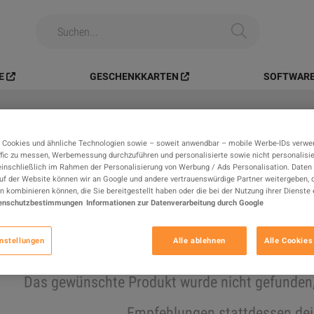
E
GESCHENKKARTEN
SOFTWARE
 Cookies und ähnliche Technologien sowie – soweit anwendbar – mobile Werbe-IDs verwe
Alle
Digitale Produkte
In-Gam
fic zu messen, Werbemessung durchzuführen und personalisierte sowie nicht personalisi
einschließlich im Rahmen der Personalisierung von Werbung / Ads Personalisation. Daten 
auf der Website können wir an Google und andere vertrauenswürdige Partner weitergeben, d
Suchergebnisse
n kombinieren können, die Sie bereitgestellt haben oder die bei der Nutzung ihrer Dienste 
enschutzbestimmungen
Informationen zur Datenverarbeitung durch Google
nstellungen
Alle ablehnen
Alle Cookies
ausverkaufte Artikelverbergen
Das gewünschte Produkt wurde nicht gefunden, v
Empfehlungen stattdessen dei