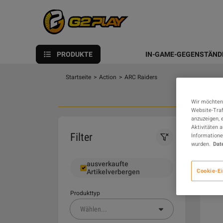
PRODUKTE
IN-GAME-GEGENSTÄND
Startseite
>
Action
>
ARC Raiders
Wir möchten
Website-Traf
anzuzeigen, 
Aktivitäten 
0
Filter
Informatione
wurden.
Dat
ausverkaufte
Cookie-Ei
Artikelverbergen
Produkttyp
Wählen
...