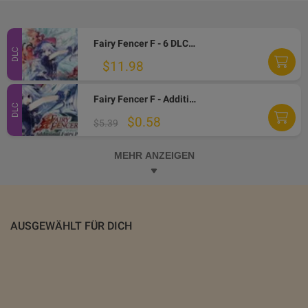
Fairy Fencer F - 6 DLCs Pack PC Steam CD Key
DLC
$11.98
Fairy Fencer F - Additional Fairy Pack DLC Steam CD Key
DLC
$0.58
$5.39
MEHR ANZEIGEN
AUSGEWÄHLT FÜR DICH