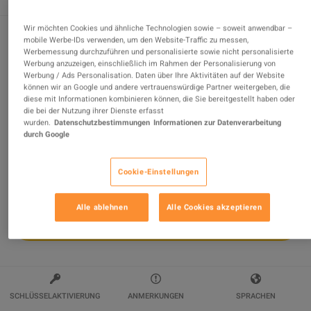
Wir möchten Cookies und ähnliche Technologien sowie – soweit anwendbar –
mobile Werbe-IDs verwenden, um den Website-Traffic zu messen,
Werbemessung durchzuführen und personalisierte sowie nicht personalisierte
Fairy Fencer F Steam Gift
Werbung anzuzeigen, einschließlich im Rahmen der Personalisierung von
Werbung / Ads Personalisation. Daten über Ihre Aktivitäten auf der Website
Verkauft von
Steampunk Games
können wir an Google und andere vertrauenswürdige Partner weitergeben, die
98.37
%
von
15767
Bewertungen sind
ausgezeichnet
!
diese mit Informationen kombinieren können, die Sie bereitgestellt haben oder
die bei der Nutzung ihrer Dienste erfasst
$12.24
-64%
wurden.
Datenschutzbestimmungen
Informationen zur Datenverarbeitung
$33.60
durch Google
Cookie-Einstellungen
Alle ablehnen
Alle Cookies akzeptieren
IN DEN WARENKORB
SCHLÜSSELAKTIVIERUNG
ANMERKUNGEN
SPRACHEN