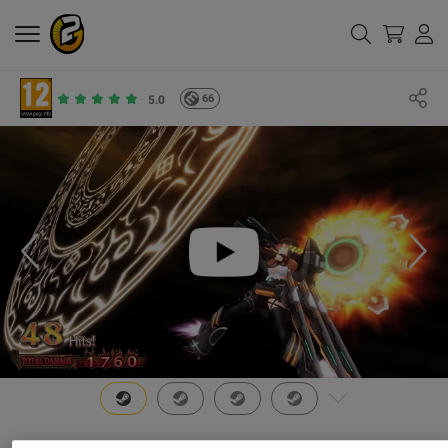
66
5.0