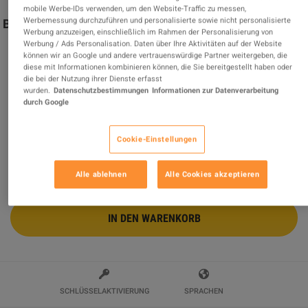
mobile Werbe-IDs verwenden, um den Website-Traffic zu messen,
Werbemessung durchzuführen und personalisierte sowie nicht personalisierte
Borderlands 2 - Mr. Torgue's Campaign of Carnage DLC
Werbung anzuzeigen, einschließlich im Rahmen der Personalisierung von
PC Steam CD Key
Werbung / Ads Personalisation. Daten über Ihre Aktivitäten auf der Website
können wir an Google und andere vertrauenswürdige Partner weitergeben, die
Verkauft von
MGG Studio
diese mit Informationen kombinieren können, die Sie bereitgestellt haben oder
96.44
%
von
412947
Bewertungen sind
ausgezeichnet
!
die bei der Nutzung ihrer Dienste erfasst
wurden.
Datenschutzbestimmungen
Informationen zur Datenverarbeitung
$1.96
-84%
durch Google
$11.95
Cookie-Einstellungen
8 MEHR ANGEBOTE VERFÜGBAR AB
$1.96
Alle ablehnen
Alle Cookies akzeptieren
IN DEN WARENKORB
SCHLÜSSELAKTIVIERUNG
SPRACHEN