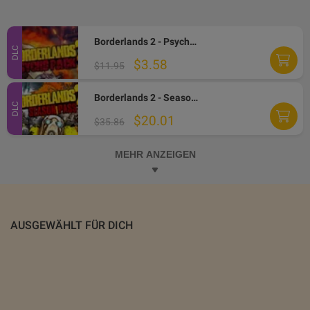
Borderlands 2 - Psycho Character Pack EN/IT/FR Languages Only DLC Steam CD Key
DLC
$3.58
$11.95
Borderlands 2 - Season Pass DLC PC Steam Altergift
DLC
$20.01
$35.86
MEHR ANZEIGEN
AUSGEWÄHLT FÜR DICH