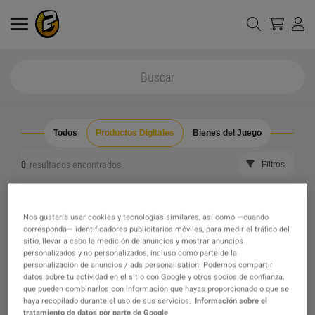
Todos
Productos Digitales
Bienes del Juego
0
resultados encontrados
Filtros
Reajustar todos los filtros
Ocultar Fuera de Stock
Nos gustaría usar cookies y tecnologías similares, así como —cuando
corresponda— identificadores publicitarios móviles, para medir el tráfico del
The product you were looking for was not found, maybe
sitio, llevar a cabo la medición de anuncios y mostrar anuncios
personalizados y no personalizados, incluso como parte de la
personalización de anuncios / ads personalisation. Podemos compartir
one of our recommendations will pique your interest
datos sobre tu actividad en el sitio con Google y otros socios de confianza,
que pueden combinarlos con información que hayas proporcionado o que se
haya recopilado durante el uso de sus servicios.
Información sobre el
instead?
tratamiento de datos por parte de Google