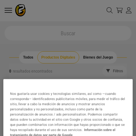
Todos
Productos Digitales
Bienes del Juego
0
resultados encontrados
Filtros
Reajustar todos los filtros
Ocultar Fuera de Stock
Nos gustaría usar cookies y tecnologías similares, así como —cuando
corresponda— identificadores publicitarios móviles, para medir el tráfico del
The product you were looking for was not found, maybe
sitio, llevar a cabo la medición de anuncios y mostrar anuncios
personalizados y no personalizados, incluso como parte de la
personalización de anuncios / ads personalisation. Podemos compartir
one of our recommendations will pique your interest
datos sobre tu actividad en el sitio con Google y otros socios de confianza,
que pueden combinarlos con información que hayas proporcionado o que se
haya recopilado durante el uso de sus servicios.
Información sobre el
instead?
tratamiento de datos por parte de Google