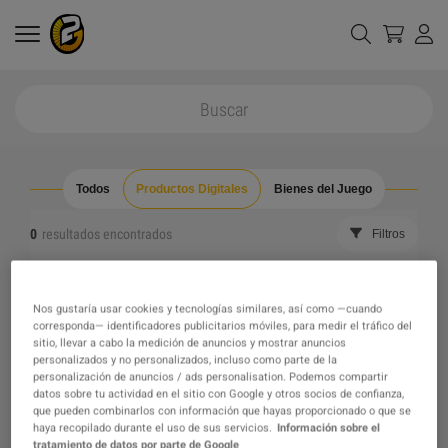
Todos
Productos Digitales
Bienes del Juego
0
resultados encontrados
Filtros
Reajustar todos los filtros
Ocultar Fuera de Stock
Nos gustaría usar cookies y tecnologías similares, así como —cuando
corresponda— identificadores publicitarios móviles, para medir el tráfico del
The product you were looking for was not found, maybe
sitio, llevar a cabo la medición de anuncios y mostrar anuncios
personalizados y no personalizados, incluso como parte de la
personalización de anuncios / ads personalisation. Podemos compartir
one of our recommendations will pique your interest
datos sobre tu actividad en el sitio con Google y otros socios de confianza,
que pueden combinarlos con información que hayas proporcionado o que se
haya recopilado durante el uso de sus servicios.
Información sobre el
instead?
tratamiento de datos por parte de Google