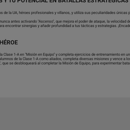
S Y TU POTENCIAL EN BATALLAS ESTRATÉGICAS
os de la UA, héroes profesionales y villanos, y utiliza sus peculiaridades únicas 
nunca antes activando "Ascenso", que mejora el poder de ataque, la velocidad d
ara encontrar sinergias y añadir profundidad a tus tácticas y estrategias. ¡En
 HÉROE
 la Clase 1-A en "Misión en Equipo" y completa ejercicios de entrenamiento en u
 alumnos de la Clase 1-A como aliados, completa diversas misiones y vence a lo
, que se desbloqueará al completar la Misión de Equipo, para experimentar batal