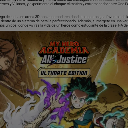
Héroes y Villanos, y experimenta el choque climático y estremecedor entre One F
ego de lucha en arena 3D con superpoderes donde tus personajes favoritos de 
 dentro de un sistema de batalla perfeccionado. Además, sumérgete en una var
os únicos, donde vivirás la vida de un héroe como estudiante de la clase 1-A de 