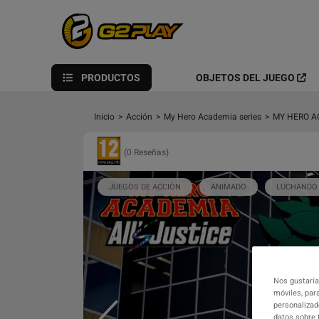
PRODUCTOS
OBJETOS DEL JUEGO
Inicio
>
Acción
>
My Hero Academia series
>
MY HERO AC
(0 Reseñas)
JUEGOS DE ACCIÓN
ANIMADO
LUCHANDO
Nos gustaría
móviles, para
personalizad
datos sobre 