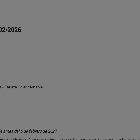
/02/2026
 - Tarjeta Coleccionable
e antes del 6 de febrero de 2027.
final de My Hero Academia y triunfa sobre tus enemigos en espectaculares batall