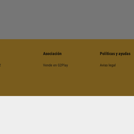
Asociación
Políticas y ayudas
2
Vende en G2Play
Aviso legal
©
2026
G2Play
.net.
Todos Los Derechos Reservados
Kinguin Digital Limited, 5/F Chung Nam Building, 1 Lockhart Road, Wan Chai, Hong Kong
CAPTCHA y contempla
las Condiciones de Servicio
y
la Política de Privacidad
de Google y
las