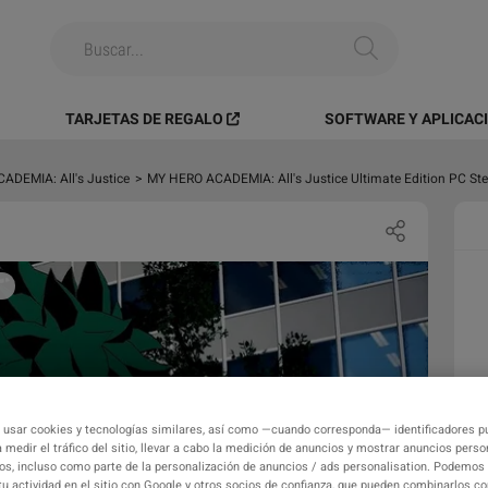
TARJETAS DE REGALO
SOFTWARE Y APLICAC
ADEMIA: All's Justice
>
MY HERO ACADEMIA: All's Justice Ultimate Edition PC S
 usar cookies y tecnologías similares, así como —cuando corresponda— identificadores pu
 medir el tráfico del sitio, llevar a cabo la medición de anuncios y mostrar anuncios perso
os, incluso como parte de la personalización de anuncios / ads personalisation. Podemos
tu actividad en el sitio con Google y otros socios de confianza, que pueden combinarlos c