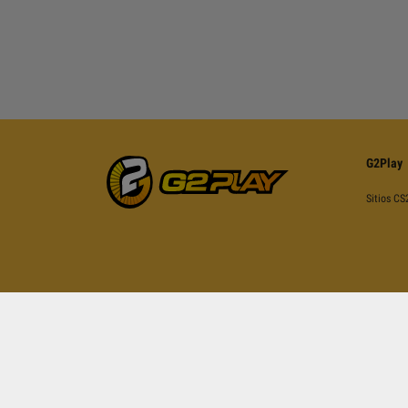
G2Play
Sitios CS
Esta página está protegida por re