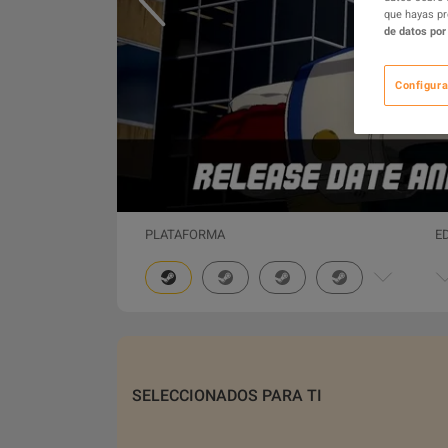
que hayas pr
de datos por
Configura
PLATAFORMA
E
SELECCIONADOS PARA TI