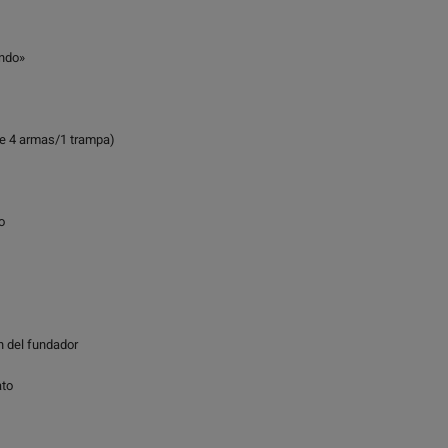
undo»
ye 4 armas/1 trampa)
o
n del fundador
ato