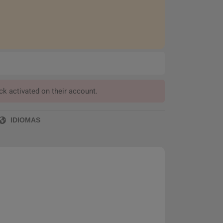
ck activated on their account.
IDIOMAS