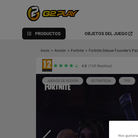
PRODUCTOS
OBJETOS DEL JUEGO
Inicio
>
Acción
>
Fortnite
>
Fortnite Deluxe Founder's Pa
4.8
(169 Reseñas)
JUEGOS DE ACCIÓN
ESTRATEGIA
TPS
Nos gustaría