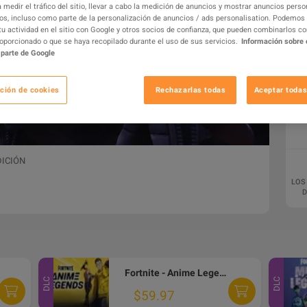
 medir el tráfico del sitio, llevar a cabo la medición de anuncios y mostrar anuncios perso
os, incluso como parte de la personalización de anuncios / ads personalisation. Podemos
tu actividad en el sitio con Google y otros socios de confianza, que pueden combinarlos c
oporcionado o que se haya recopilado durante el uso de sus servicios.
Información sobre 
 parte de Google
ción de cookies
Rechazarlas todas
Aceptar todas
DICIÓN
LOS
D
Fortnite - Anime Legends Pack XBOX One CD Key
DLC
DLC
$59.97