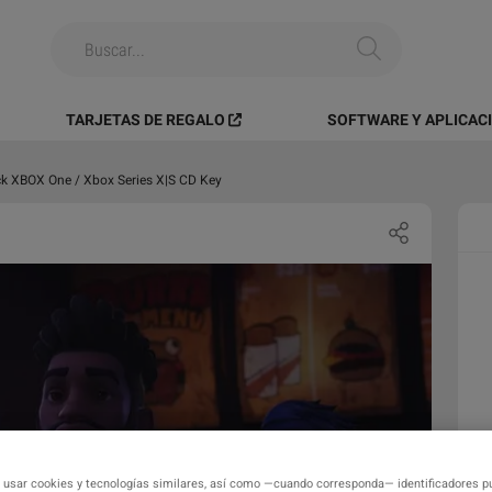
TARJETAS DE REGALO
SOFTWARE Y APLICAC
ck XBOX One / Xbox Series X|S CD Key
 usar cookies y tecnologías similares, así como —cuando corresponda— identificadores pu