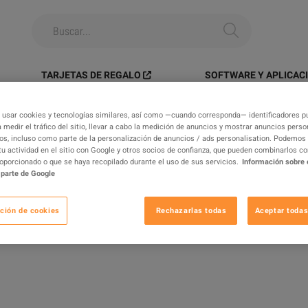
TARJETAS DE REGALO
SOFTWARE Y APLICAC
>
PC > Blueprints > [BluePrint] Torrente 100% SAFE DROP | No Risk Trade | Full Mater
 usar cookies y tecnologías similares, así como —cuando corresponda— identificadores pu
 medir el tráfico del sitio, llevar a cabo la medición de anuncios y mostrar anuncios perso
os, incluso como parte de la personalización de anuncios / ads personalisation. Podemos
tu actividad en el sitio con Google y otros socios de confianza, que pueden combinarlos c
 Blueprints > [BluePrint] Torrente
oporcionado o que se haya recopilado durante el uso de sus servicios.
Información sobre 
 Trade | Full Material Kits | 24/7
 parte de Google
ción de cookies
Rechazarlas todas
Aceptar todas
EGA