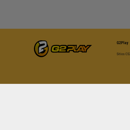
G2Play
Sitios CS
Esta página está protegida por re