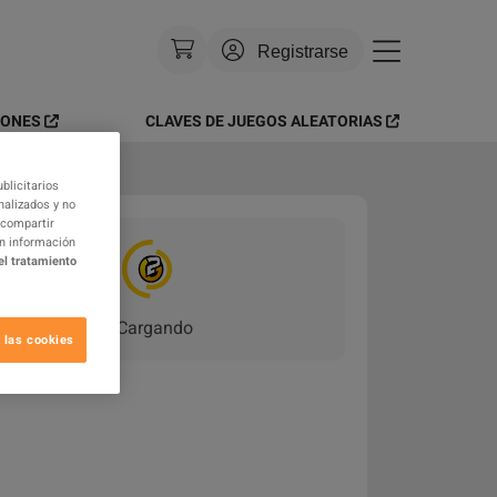
Registrarse
IONES
CLAVES DE JUEGOS ALEATORIAS
Moneda
:
USD
ial Kits | 24/7 Onlin
Idioma
:
Español
blicitarios
nalizados y no
 compartir
Tema
:
Brillante
on información
el tratamiento
Preguntas frecuentes
Cargando
_
 las cookies