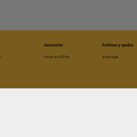
Asociación
Políticas y ayudas
2
Vende en G2Play
Aviso legal
©
2026
G2Play
.net.
Todos Los Derechos Reservados
Kinguin Digital Limited, 5/F Chung Nam Building, 1 Lockhart Road, Wan Chai, Hong Kong
CAPTCHA y contempla
las Condiciones de Servicio
y
la Política de Privacidad
de Google y
las