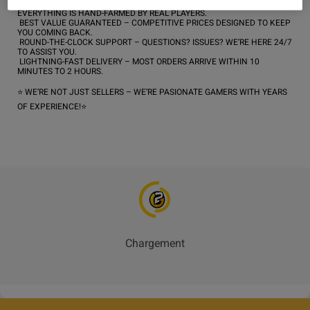
 100% SAFE & LEGIT – NO BOTS, NO CHEATS, NO SHORTCUTS. 
EVERYTHING IS HAND-FARMED BY REAL PLAYERS.

 BEST VALUE GUARANTEED – COMPETITIVE PRICES DESIGNED TO KEEP 
YOU COMING BACK.

 ROUND-THE-CLOCK SUPPORT – QUESTIONS? ISSUES? WE’RE HERE 24/7 
TO ASSIST YOU.

 LIGHTNING-FAST DELIVERY – MOST ORDERS ARRIVE WITHIN 10 
MINUTES TO 2 HOURS.

⭐️ WE’RE NOT JUST SELLERS – WE’RE PASIONATE GAMERS WITH YEARS 
OF EXPERIENCE!⭐️
Chargement
_