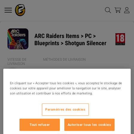
ARC Raiders Items > PC >
Blueprints > Shotgun Silencer
VITESSE DE
MÉTHODES DE LIVRAISON
LIVRAISON
1h
En cliquant sur « Accepter tous les cookies », vous acceptez le stockage de
TYPE D'OBJET
cookies sur votre appareil pour améliorer la navigation sur le site, analyser
son utilisation et contribuer à nos efforts de marketing.
ITEM
DESCRIPTION
Paramètres des cookies
⚡️ IGMONEY – YOUR RELIABLE IN-GAME GOODS PROVIDER! ⚡️

Tout refuser
Autoriser tous les cookies
WHY PICK IGMONEY?
