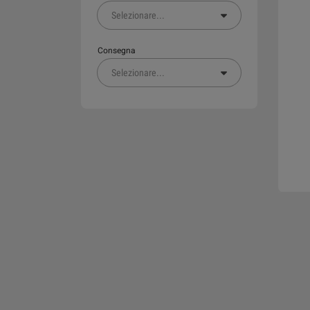
Selezionare
...
Consegna
Selezionare
...