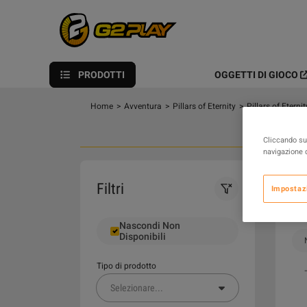
PRODOTTI
OGGETTI DI GIOCO
Home
>
Avventura
>
Pillars of Eternity
>
Pillars of Eterni
Cliccando su 
navigazione d
0
Filtri
Impostaz
Nascondi Non
Disponibili
Tipo di prodotto
Selezionare
...