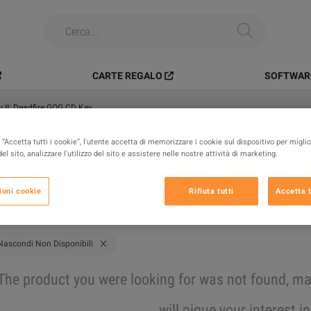
CARTE REGALO
SOFTWARE
ty II: Deadfire GOG CD Key
“Accetta tutti i cookie”, l'utente accetta di memorizzare i cookie sul dispositivo per miglio
Tutti
Prodotti Digitali
Beni di
el sito, analizzare l'utilizzo del sito e assistere nelle nostre attività di marketing.
Risultati
ioni cookie
Rifiuta tutti
Accetta t
Nascondi Non Disponibili
The product you were looking for was not found, 
will pique your interest i