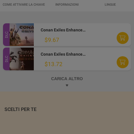
COME ATTIVARE LA CHIAVE
INFORMAZIONI
LINGUE
Conan Exiles Enhanced - The Riddle of Steel DLC PC Steam Altergift
DLC
$9.67
Conan Exiles Enhanced - Riders of Hyboria Pack DLC PC Steam Altergift
DLC
$13.72
CARICA ALTRO
SCELTI PER TE