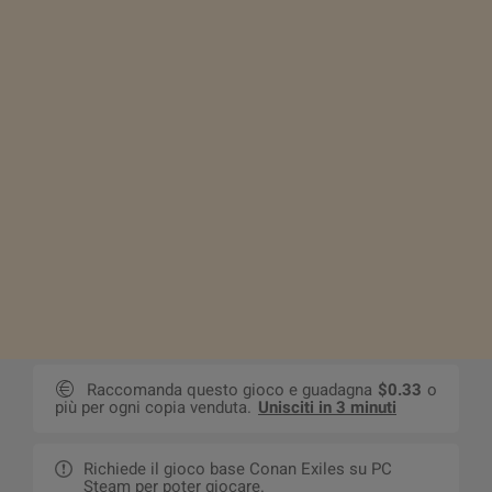
Raccomanda questo gioco e guadagna
$0.33
o
più per ogni copia venduta.
Unisciti in 3 minuti
Richiede il gioco base Conan Exiles su PC
Steam per poter giocare.