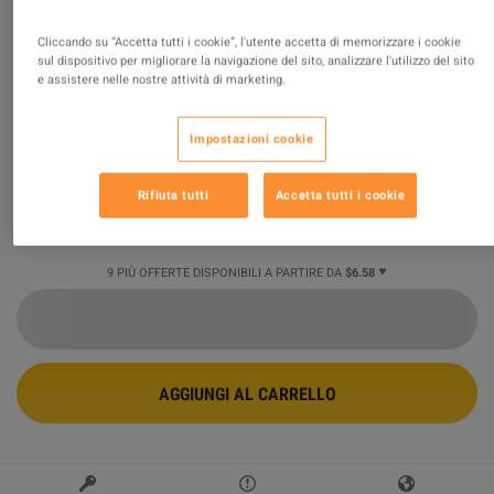
Conan Exiles Enhanced - People of the Dragon Pack
Cliccando su “Accetta tutti i cookie”, l'utente accetta di memorizzare i cookie
DLC PC Steam CD Key
sul dispositivo per migliorare la navigazione del sito, analizzare l'utilizzo del sito
e assistere nelle nostre attività di marketing.
OFFERTA PROMOSSA
Venduto da
Safe_purchase
Impostazioni cookie
98.85
%
delle valutazioni in
156196
è
eccellente
!
Rifiuta tutti
Accetta tutti i cookie
$6.59
-45%
$11.91
9 PIÙ OFFERTE DISPONIBILI A PARTIRE DA
$6.58
AGGIUNGI AL CARRELLO