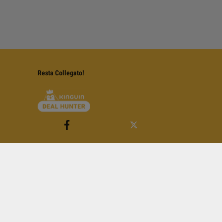
Resta Collegato!
 di Servizio di YouTube
.