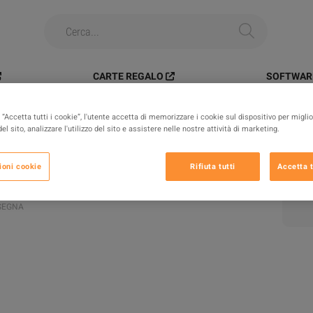
CARTE REGALO
SOFTWARE
>
PC > Blueprints > Shotgun Silencer
“Accetta tutti i cookie”, l'utente accetta di memorizzare i cookie sul dispositivo per miglio
el sito, analizzare l'utilizzo del sito e assistere nelle nostre attività di marketing.
 Blueprints > Shotgun Silencer
ioni cookie
Rifiuta tutti
Accetta t
SEGNA