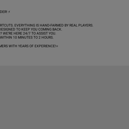
R! ⚡️

MERS WITH YEARS OF EXPERIENCE!⭐️