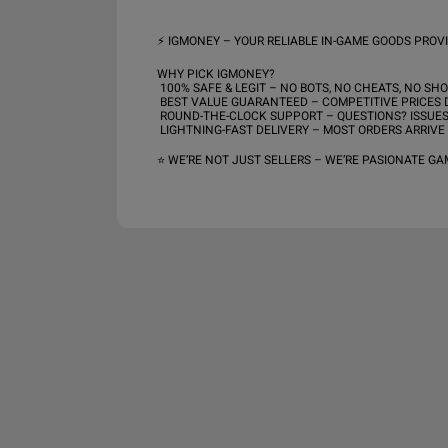
⚡️ IGMONEY – YOUR RELIABLE IN-GAME GOODS PROVIDE
WHY PICK IGMONEY?

 100% SAFE & LEGIT – NO BOTS, NO CHEATS, NO SHORTCUTS. EVERYTHING IS HAND-FARMED BY REAL PLAYERS.

 BEST VALUE GUARANTEED – COMPETITIVE PRICES DESIGNED TO KEEP YOU COMING BACK.

 ROUND-THE-CLOCK SUPPORT – QUESTIONS? ISSUES? WE’RE HERE 24/7 TO ASSIST YOU.

 LIGHTNING-FAST DELIVERY – MOST ORDERS ARRIVE WITHIN 10 MINUTES TO 2 HOURS.

⭐️ WE’RE NOT JUST SELLERS – WE’RE PASIONATE GA