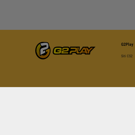
G2Play
Siti CS2
Questo sito è protetto