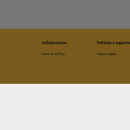
Collaborazione
Politiche e supporto
Vendi su G2Play
Pagina legale
©
2026
G2Play
.net.
Tutti I Diritti Riservati
Kinguin Digital Limited, 5/F Chung Nam Building, 1 Lockhart Road, Wan Chai, Hong Kong
 da reCAPTCHA. Si applicano le Norme sulla
Privacy
, i
Termini di Servizio
di Google e i
Termini