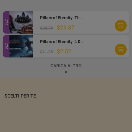
Pillars of Eternity: The White March Expansion Pass Steam Gift
DLC
$23.87
$28.78
Pillars of Eternity II: Deadfire - Beast of Winter DLC Steam CD Key
DLC
$2.52
$11.98
CARICA ALTRO
SCELTI PER TE