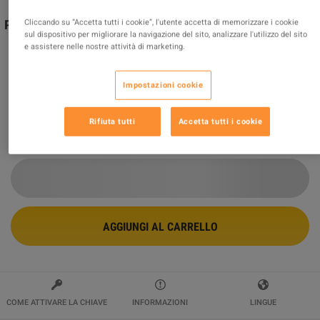
Cliccando su “Accetta tutti i cookie”, l'utente accetta di memorizzare i cookie
Pillars of Eternity II: Deadfire - Explorer's Pack DLC PC
sul dispositivo per migliorare la navigazione del sito, analizzare l'utilizzo del sito
Steam CD Key
e assistere nelle nostre attività di marketing.
Venduto da
MGG Studio
96.27
%
delle valutazioni in
413165
è
eccellente
!
Impostazioni cookie
$6.66
-63%
$17.98
Rifiuta tutti
Accetta tutti i cookie
6 PIÙ OFFERTE DISPONIBILI A PARTIRE DA
$6.66
AGGIUNGI AL CARRELLO
COME ATTIVARE LA CHIAVE
INFORMAZIONI
LINGUE