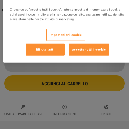
Conan Exiles Enhanced - Treasures of Turan Pack DLC
Cliccando su “Accetta tutti i cookie”, l'utente accetta di memorizzare i cookie
sul dispositivo per migliorare la navigazione del sito, analizzare l'utilizzo del sito
PC Steam Altergift
e assistere nelle nostre attività di marketing.
Venduto da
wildboy
94.41
%
delle valutazioni in
117181
è
eccellente
!
Impostazioni cookie
$13.76
Rifiuta tutti
Accetta tutti i cookie
AGGIUNGI AL CARRELLO
COME ATTIVARE LA CHIAVE
INFORMAZIONI
LINGUE