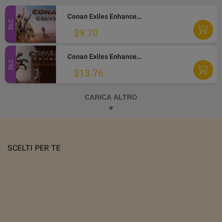
Conan Exiles Enhanced - The Riddle of Steel DLC PC Steam Altergift
DLC
$9.70
Conan Exiles Enhanced - Riders of Hyboria Pack DLC PC Steam Altergift
DLC
$13.76
CARICA ALTRO
SCELTI PER TE