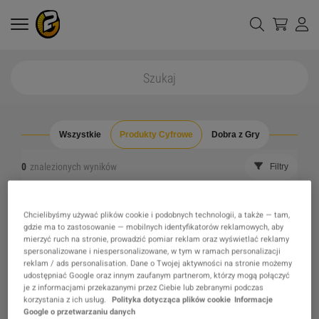
Wszystkie
Produkty Cyfrowe
Dobra z Gry
0
znalezionych wyników
Filtry
Wyczyść wszystkie filtry
Ukryj wyprzedane
Chcielibyśmy używać plików cookie i podobnych technologii, a także — tam,
gdzie ma to zastosowanie — mobilnych identyfikatorów reklamowych, aby
mierzyć ruch na stronie, prowadzić pomiar reklam oraz wyświetlać reklamy
Nie znaleziono produktu, którego szukasz, może
spersonalizowane i niespersonalizowane, w tym w ramach personalizacji
reklam / ads personalisation. Dane o Twojej aktywności na stronie możemy
zainteresuje Cię jedna z naszych rekomendacji?
udostępniać Google oraz innym zaufanym partnerom, którzy mogą połączyć
je z informacjami przekazanymi przez Ciebie lub zebranymi podczas
korzystania z ich usług.
Polityka dotycząca plików cookie
Informacje
Google o przetwarzaniu danych