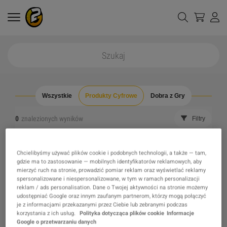
Wszystkie
Produkty Cyfrowe
Dobra z Gry
0
znalezionych wyników
Filtry
Wyczyść wszystkie filtry
Ukryj wyprzedane
Chcielibyśmy używać plików cookie i podobnych technologii, a także — tam,
gdzie ma to zastosowanie — mobilnych identyfikatorów reklamowych, aby
mierzyć ruch na stronie, prowadzić pomiar reklam oraz wyświetlać reklamy
Nie znaleziono produktu, którego szukasz, może
spersonalizowane i niespersonalizowane, w tym w ramach personalizacji
reklam / ads personalisation. Dane o Twojej aktywności na stronie możemy
zainteresuje Cię jedna z naszych rekomendacji?
udostępniać Google oraz innym zaufanym partnerom, którzy mogą połączyć
je z informacjami przekazanymi przez Ciebie lub zebranymi podczas
korzystania z ich usług.
Polityka dotycząca plików cookie
Informacje
Google o przetwarzaniu danych