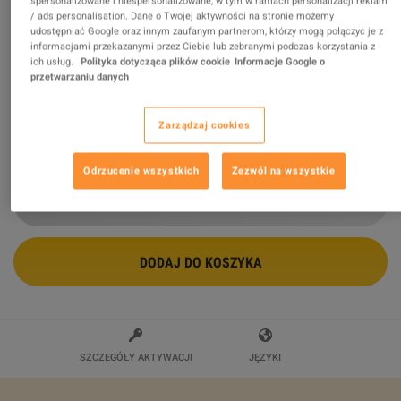
spersonalizowane i niespersonalizowane, w tym w ramach personalizacji reklam
/ ads personalisation. Dane o Twojej aktywności na stronie możemy
udostępniać Google oraz innym zaufanym partnerom, którzy mogą połączyć je z
IK Multimedia AmpliTube 5 Special
informacjami przekazanymi przez Ciebie lub zebranymi podczas korzystania z
Edition PC/MAC CD Key
ich usług.
Polityka dotycząca plików cookie
Informacje Google o
przetwarzaniu danych
Sprzedawca
Victoria Criff
Zarządzaj cookies
$30.54
-75%
$120.02
Odrzucenie wszystkich
Zezwól na wszystkie
DODAJ DO KOSZYKA
SZCZEGÓŁY AKTYWACJI
JĘZYKI