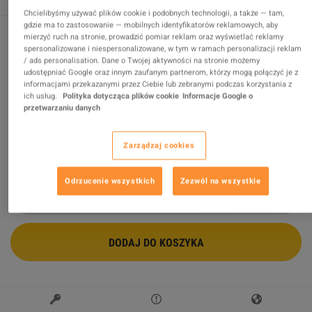
Chcielibyśmy używać plików cookie i podobnych technologii, a także — tam,
gdzie ma to zastosowanie — mobilnych identyfikatorów reklamowych, aby
mierzyć ruch na stronie, prowadzić pomiar reklam oraz wyświetlać reklamy
spersonalizowane i niespersonalizowane, w tym w ramach personalizacji reklam
Fortnite Deluxe Founder's Pack XBOX
/ ads personalisation. Dane o Twojej aktywności na stronie możemy
One / Xbox Series X|S CD Key
udostępniać Google oraz innym zaufanym partnerom, którzy mogą połączyć je z
informacjami przekazanymi przez Ciebie lub zebranymi podczas korzystania z
ich usług.
Polityka dotycząca plików cookie
Informacje Google o
Sprzedawca
CodeCreek33412
przetwarzaniu danych
97.46
%
ocen z
18458
jest
znakomitych
!
$1799.45
Zarządzaj cookies
Odrzucenie wszystkich
Zezwól na wszystkie
DODAJ DO KOSZYKA