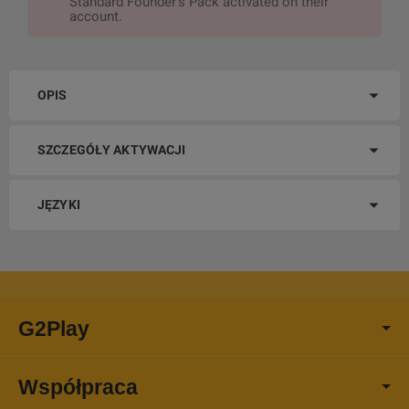
Standard Founder’s Pack activated on their
account.
OPIS
SZCZEGÓŁY AKTYWACJI
JĘZYKI
G2Play
Współpraca