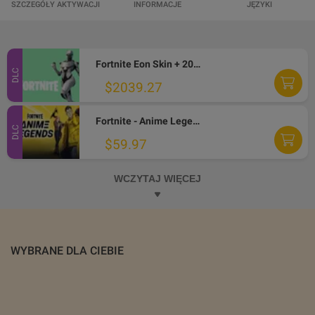
SZCZEGÓŁY AKTYWACJI
INFORMACJE
JĘZYKI
Fortnite Eon Skin + 2000 V-Bucks XBOX ONE CD Key
DLC
$2039.27
Fortnite - Anime Legends Pack XBOX One CD Key
DLC
$59.97
WCZYTAJ WIĘCEJ
WYBRANE DLA CIEBIE