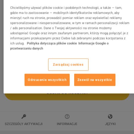
Chcielibyśmy używać plików cookie i podobnych technologii, a także — tam,
Pillars of Eternity II: Deadfire - Season
gdzie ma to zastosowanie — mobilnych identyfikatorów reklamowych, aby
mierzyć ruch na stronie, prowadzić pomiar reklam oraz wyświetlać reklamy
Pass Steam Altergift
spersonalizowane i niespersonalizowane, w tym w ramach personalizacji reklam
/ ads personalisation. Dane o Twojej aktywności na stronie możemy
Sprzedawca
wildboy
udostępniać Google oraz innym zaufanym partnerom, którzy mogą połączyć je z
94.40
%
ocen z
117185
jest
znakomitych
!
informacjami przekazanymi przez Ciebie lub zebranymi podczas korzystania z
ich usług.
Polityka dotycząca plików cookie
Informacje Google o
$12.88
-57%
przetwarzaniu danych
$29.88
Zarządzaj cookies
Odrzucenie wszystkich
Zezwól na wszystkie
DODAJ DO KOSZYKA
SZCZEGÓŁY AKTYWACJI
INFORMACJE
JĘZYKI