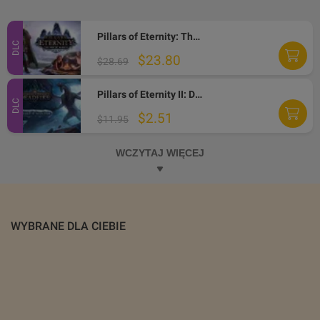
Pillars of Eternity: The White March Expansion Pass Steam Gift
DLC
$23.80
$28.69
Pillars of Eternity II: Deadfire - Beast of Winter DLC Steam CD Key
DLC
$2.51
$11.95
WCZYTAJ WIĘCEJ
WYBRANE DLA CIEBIE