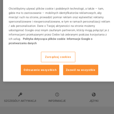
Conan Exiles Enhanced - Riders of Hyboria Pack DLC
Chcielibyśmy używać plików cookie i podobnych technologii, a także — tam,
gdzie ma to zastosowanie — mobilnych identyfikatorów reklamowych, aby
PC Steam Altergift
mierzyć ruch na stronie, prowadzić pomiar reklam oraz wyświetlać reklamy
Sprzedawca
wildboy
spersonalizowane i niespersonalizowane, w tym w ramach personalizacji reklam
94.36
%
ocen z
117224
jest
znakomitych
!
/ ads personalisation. Dane o Twojej aktywności na stronie możemy
udostępniać Google oraz innym zaufanym partnerom, którzy mogą połączyć je z
informacjami przekazanymi przez Ciebie lub zebranymi podczas korzystania z
$13.82
ich usług.
Polityka dotycząca plików cookie
Informacje Google o
przetwarzaniu danych
Zarządzaj cookies
Odrzucenie wszystkich
Zezwól na wszystkie
DODAJ DO KOSZYKA
SZCZEGÓŁY AKTYWACJI
INFORMACJE
JĘZYKI