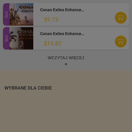
Conan Exiles Enhanced - The Riddle of Steel DLC PC Steam Altergift
DLC
$9.73
Conan Exiles Enhanced - Riders of Hyboria Pack DLC PC Steam Altergift
DLC
$13.82
WCZYTAJ WIĘCEJ
WYBRANE DLA CIEBIE