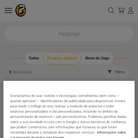
Todos
Produtos Digitais
Bens do Jogo
0
Resultados
Filtros
Limpar todos os filtros
Esconder fora de stock
Gostaríamos de usar cookies e tecnologias semelhantes, bem como —
quando aplicável — identificadores de publicidade para dispositivos móveis,
The product you were looking for was not found, maybe
para medir o tráfego do site, realizar a medição de anúncios e exibir
anúncios personalizados e não personalizados, incluindo no âmbito da
personalização de anúncios / ads personalisation. Podemos partilhar dados
one of our recommendations will pique your interest
sobre a sua atividade no site com a Google e outros parceiros de confiança,
que podem combiná-los com informações que forneceu ou que foram
recolhidas durante a utilização dos respetivos serviços.
Informações sobre
instead?
o tratamento de dados pela Google