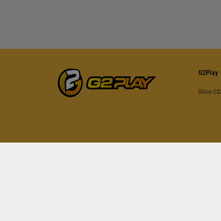
G2Play
Sítios CS
Este site é protegido com reCAPTCHA e abra