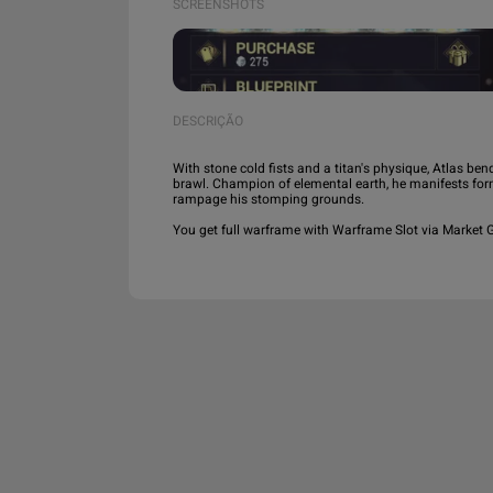
SCREENSHOTS
DESCRIÇÃO
With stone cold fists and a titan's physique, Atlas ben
brawl. Champion of elemental earth, he manifests for
rampage his stomping grounds.

You get full warframe with Warframe Slot via Market Gi