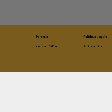
Parceria
Políticas e apoio
2
Venda em G2Play
Página jurídica
©
2026
G2Play
.net.
Todos Os Direitos Reservados
Kinguin Digital Limited, 5/F Chung Nam Building, 1 Lockhart Road, Wan Chai, Hong Kong
ngido pelos
Termos e Condições
de Utilização e da
Política de Privcidade
da Google e pelos