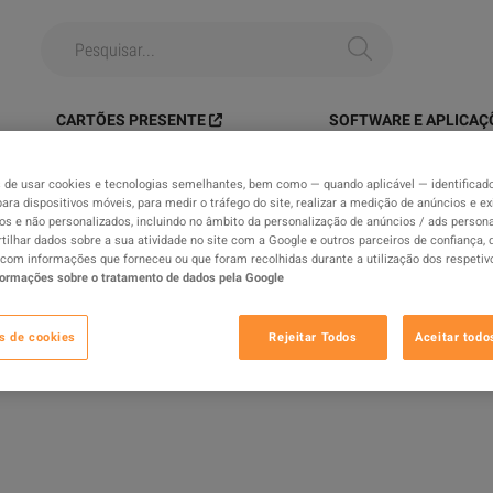
CARTÕES PRESENTE
SOFTWARE E APLICAÇ
s
>
PC > Market Gifts > Warframe > Warframe > Atlas
de usar cookies e tecnologias semelhantes, bem como — quando aplicável — identificad
para dispositivos móveis, para medir o tráfego do site, realizar a medição de anúncios e ex
os e não personalizados, incluindo no âmbito da personalização de anúncios / ads persona
ilhar dados sobre a sua atividade no site com a Google e outros parceiros de confiança,
arket Gifts > Warframe >
com informações que forneceu ou que foram recolhidas durante a utilização dos respetiv
formações sobre o tratamento de dados pela Google
O
s de cookies
Rejeitar Todos
Aceitar todo