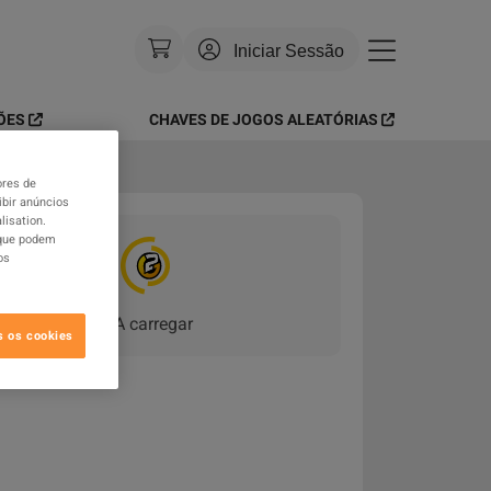
Iniciar Sessão
ÕES
CHAVES DE JOGOS ALEATÓRIAS
Moeda
:
USD
Idioma
:
Português
ores de
ibir anúncios
lisation.
Tema
:
Brilhante
 que podem
os
FAQ
A carregar
_
s os cookies