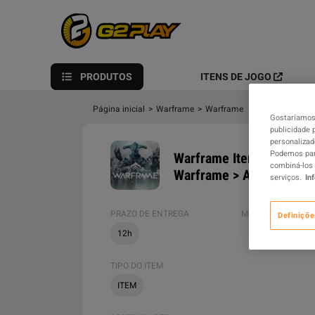
PRODUTOS
ITENS DE JOGO
Página inicial
>
Warframe
>
Warframe
>
Warframe Item
Gostaríamos 
publicidade 
personalizad
Podemos part
Warframe Items > PC > M
combiná-los 
Warframe > Atlas
serviços.
In
PRAZO DE ENTREGA
MÉTODOS DE ENVI
Definiçõe
12h
TIPO DO ITEM
ITEM