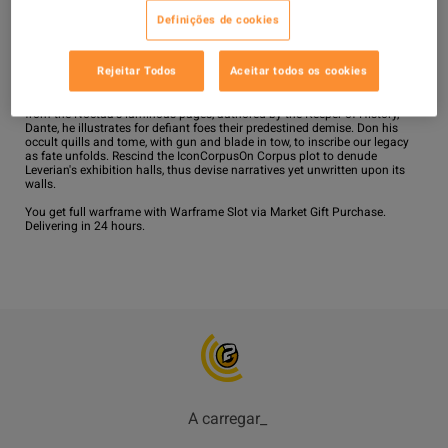
Definições de cookies
DESCRIÇÃO
Rejeitar Todos
Aceitar todos os cookies
Recite the epic tales of yore and chronicle our heroic deeds, woven therein 
the gilded tapestry of IconOrokinOn Orokin history. Since foreshadowed 
from the Noctua's luminous pages, authored by the Keeper of History, 
Dante, he illustrates for defiant foes their predestined demise. Don his 
occult quills and tome, with gun and blade in tow, to inscribe our legacy 
as fate unfolds. Rescind the IconCorpusOn Corpus plot to denude 
Leverian's exhibition halls, thus devise narratives yet unwritten upon its 
walls.

You get full warframe with Warframe Slot via Market Gift Purchase. 
Delivering in 24 hours.
A carregar