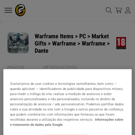
Warframe Items > PC > Market
Gifts > Warframe > Warframe >
Dante
PRAZO DE
MÉTODOS DE ENVIO
ENTREGA
12h
Gostaríamos de usar cookies e tecnologias semelhantes, bem como —
quando aplicável — identificadores de publicidade para dispositivos móveis,
para medir o tráfego do site, realizar a medição de anúncios e exibir
TIPO DO ITEM
anúncios personalizados e não personalizados, incluindo no âmbito da
ITEM
personalização de anúncios / ads personalisation. Podemos partilhar dados
sobre a sua atividade no site com a Google e outros parceiros de confiança,
que podem combiná-los com informações que forneceu ou que foram
SCREENSHOTS
recolhidas durante a utilização dos respetivos serviços.
Informações sobre
o tratamento de dados pela Google