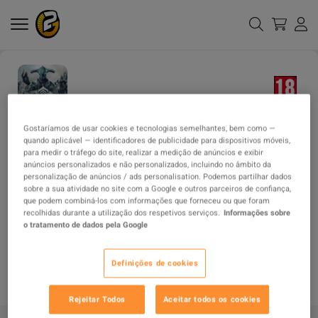
Gostaríamos de usar cookies e tecnologias semelhantes, bem como —
PRAZO DE
MÉTODOS DE ENVIO
quando aplicável — identificadores de publicidade para dispositivos móveis,
ENTREGA
para medir o tráfego do site, realizar a medição de anúncios e exibir
anúncios personalizados e não personalizados, incluindo no âmbito da
TIPO DO ITEM
personalização de anúncios / ads personalisation. Podemos partilhar dados
sobre a sua atividade no site com a Google e outros parceiros de confiança,
ITEM
que podem combiná-los com informações que forneceu ou que foram
recolhidas durante a utilização dos respetivos serviços.
Informações sobre
o tratamento de dados pela Google
DESCRIÇÃO
Definições de cookies
Rejeitar Todos
Aceitar todos os cookies