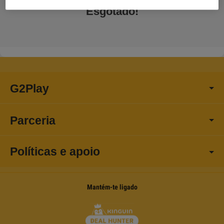
Esgotado!
G2Play
Parceria
Políticas e apoio
Mantém-te ligado