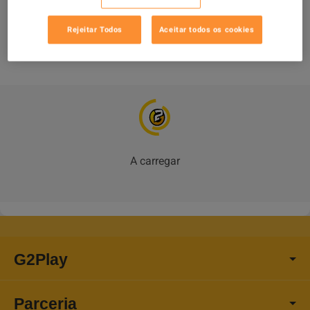
the order. (You can copy your Embark ID by clicking your avatar in the 
lower right corner of the main game interface, entering the PARTY page, 
Rejeitar Todos
Aceitar todos os cookies
A carregar
G2Play
Parceria