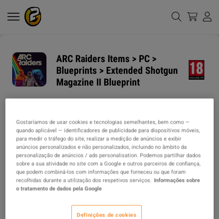
ARC Raiders Items > PC >
Blueprints > Extended Shotgun
Magazine II Blueprint
PRAZO DE
MÉTODOS DE ENVIO
ENTREGA
Gostaríamos de usar cookies e tecnologias semelhantes, bem como —
1h
quando aplicável — identificadores de publicidade para dispositivos móveis,
para medir o tráfego do site, realizar a medição de anúncios e exibir
anúncios personalizados e não personalizados, incluindo no âmbito da
AVERAGE DELIVERY
TIPO DO ITEM
personalização de anúncios / ads personalisation. Podemos partilhar dados
TIME
sobre a sua atividade no site com a Google e outros parceiros de confiança,
ITEM
que podem combiná-los com informações que forneceu ou que foram
32m
recolhidas durante a utilização dos respetivos serviços.
Informações sobre
o tratamento de dados pela Google
DESCRIÇÃO
Definições de cookies
Please send me your Embark ID, and I will add you in-game to complete 