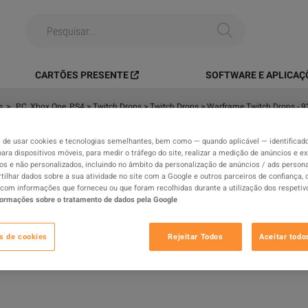
CARTÕES PRESENTE
SOFTWARE E APLICAÇ
s
>
PC, Xbox One, PS4 > Twitch Drops > Twitch Drops > Warframe Twitch Drops - 924
de usar cookies e tecnologias semelhantes, bem como — quando aplicável — identificad
para dispositivos móveis, para medir o tráfego do site, realizar a medição de anúncios e ex
ox One, PS4 > Twitch Drops >
os e não personalizados, incluindo no âmbito da personalização de anúncios / ads persona
ilhar dados sobre a sua atividade no site com a Google e outros parceiros de confiança,
 Twitch Drops - 924 Items - Saryn
com informações que forneceu ou que foram recolhidas durante a utilização dos respetiv
uilt Forma x17 - Fast Delivery
formações sobre o tratamento de dados pela Google
O
s de cookies
Rejeitar Todos
Aceitar todo