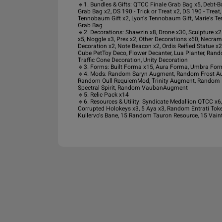
🔹1. Bundles & Gifts: QTCC Finale Grab Bag x5, Debt-
Grab Bag x2, DS 190 - Trick or Treat x2, DS 190 - Trea
Tennobaum Gift x2, Lyon's Tennobaum Gift, Marie's Te
Grab Bag

🔹2. Decorations: Shawzin x8, Drone x30, Sculpture x21
x5, Noggle x3, Prex x2, Other Decorations x60, Necram
Decoration x2, Note Beacon x2, Ordis Reified Statue x2
Cube PetToy Deco, Flower Decanter, Lua Planter, Rand
Traffic Cone Decoration, Unity Decoration

🔹3. Forms: Built Forma x15, Aura Forma, Umbra Form
🔹4. Mods: Random Saryn Augment, Random Frost 
Random Oull RequiemMod, Trinity Augment, Random
Spectral Spirit, Random VaubanAugment

🔹5. Relic Pack x14

🔹6. Resources & Utility: Syndicate Medallion QTCC x6
Corrupted Holokeys x3, 5 Aya x3, Random Entrati Toke
Kullervo's Bane, 15 Random Tauron Resource, 15 Vaint