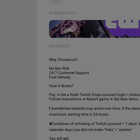
SCREENSHOTS
DESCRIÇÃO
Why Choose Us?

No Ban Risk

24/7 Customer Support

Fast Delivery

How It Works?

Pay ➜ Get a fresh Twitch Drops account login + Instru
Follow instructions ➜ Restart game ➜ Get New Items

❗ Sometimes rewards may arrive over time. If the rewar
maximum waiting time is 24 hours.

⛔️Cooldown of re-linking of Twitch account = 7 days. 
calendar days you did not make "links" / "unlinks"

You will get:
