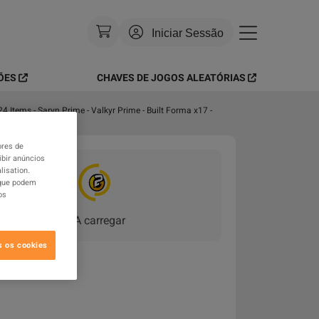
Iniciar Sessão
ÕES
CHAVES DE JOGOS ALEATÓRIAS
Moeda
:
USD
 Items - Saryn Prime - Valkyr Prime - Built Forma x17 -
Idioma
:
Português
Tema
:
Brilhante
ores de
ibir anúncios
lisation.
FAQ
 que podem
os
A carregar
s os cookies