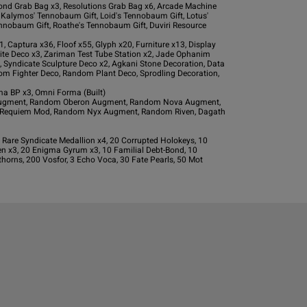
Bond Grab Bag x3, Resolutions Grab Bag x6, Arcade Machine 
t, Kalymos' Tennobaum Gift, Loid's Tennobaum Gift, Lotus' 
nnobaum Gift, Roathe's Tennobaum Gift, Duviri Resource 
, Captura x36, Floof x55, Glyph x20, Furniture x13, Display 
ite Deco x3, Zariman Test Tube Station x2, Jade Ophanim 
, Syndicate Sculpture Deco x2, Agkani Stone Decoration, Data 
om Fighter Deco, Random Plant Deco, Sprodling Decoration, 
a BP x3, Omni Forma (Built)

Augment, Random Oberon Augment, Random Nova Augment, 
 Requiem Mod, Random Nyx Augment, Random Riven, Dagath 
, Rare Syndicate Medallion x4, 20 Corrupted Holokeys, 10 
n x3, 20 Enigma Gyrum x3, 10 Familial Debt-Bond, 10 
horns, 200 Vosfor, 3 Echo Voca, 30 Fate Pearls, 50 Mot