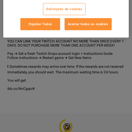
Why Choose Us?

Definições de cookies
No Ban Risk

24/7 Customer Support

Rejeitar Todos
Aceitar todos os cookies
Fast Delivery

How It Works?

YOU CAN LINK YOUR TWITCH ACCOUNT NO MORE THAN ONCE EVERY 7 
DAYS. DO NOT PURCHASE MORE THAN ONE ACCOUNT PER WEEK!

Pay ➜ Get a fresh Twitch Drops account login + Instructions Guide

Follow instructions ➜ Restart game ➜ Get New Items

❗ Sometimes rewards may arrive over time. If the rewards are not received 
immediately, you should wait. The maximum waiting time is 24 hours.

You will get: 

ibb.co/NnCgqcrK