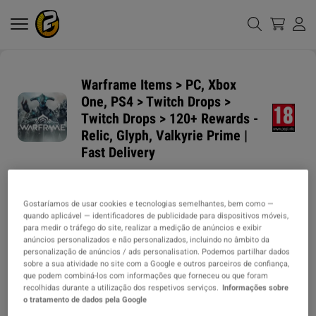
Warframe Items > PC, Xbox
One, PS4 > Twitch Drops >
Twitch Drops > 120+ Rewards -
Relic, Glyph, Valkyrie Prime |
Fast Delivery
PRAZO DE
MÉTODOS DE ENVIO
ENTREGA
Gostaríamos de usar cookies e tecnologias semelhantes, bem como —
quando aplicável — identificadores de publicidade para dispositivos móveis,
1h
para medir o tráfego do site, realizar a medição de anúncios e exibir
anúncios personalizados e não personalizados, incluindo no âmbito da
personalização de anúncios / ads personalisation. Podemos partilhar dados
TIPO DO ITEM
sobre a sua atividade no site com a Google e outros parceiros de confiança,
ITEM
que podem combiná-los com informações que forneceu ou que foram
recolhidas durante a utilização dos respetivos serviços.
Informações sobre
o tratamento de dados pela Google
DESCRIÇÃO