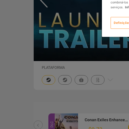
combiná-los 
serviços.
In
Definiçõe
PLATAFORMA
Conan Exiles Enhanced - Treasures of Turan Pack DLC PC Steam CD Key
Conan Exiles Enhanced - The Riddle of Steel DLC PC Steam Altergift
DLC