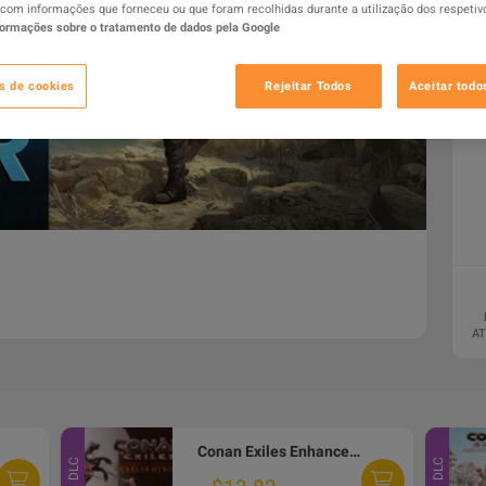
com informações que forneceu ou que foram recolhidas durante a utilização dos respetiv
formações sobre o tratamento de dados pela Google
s de cookies
Rejeitar Todos
Aceitar todo
AT
Conan Exiles Enhanced - Riders of Hyboria Pack DLC PC Steam Altergift
DLC
DLC