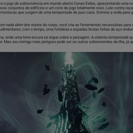
a o jogo de sobrevivência em mundo aberto Conan Exiles, apresentando uma nova
 novos conjuntos de edifícios e um ciclo de jogo totalmente novo. Lute contra 
emoníacas que surgem de uma tempestade de puro caos. Domine a onda para ga
Com nada além dos restos do corpo, você cria as ferramentas necessárias para
udimentares; com o tempo, uma fortaleza e espadas brutas feitas de aço endur
ilha, onde uma torre escura se ergue sobre a paisagem. A violenta tempestade qu
ior. Mas seu inimigo mais perigoso pode ser os outros sobreviventes da ilha, já 