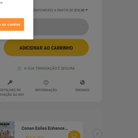
os
8 MAIS OFERTAS DISPONÍVEIS A PARTIR DE
$15.50
s os cookies
ADICIONAR AO CARRINHO
A SUA TRANSAÇÃO É SEGURA
DETALHES DE
INFORMAÇÃO
IDIOMAS
IVAÇÃO DA KEY
Conan Exiles Enhanced - Architects of Argos Pack DLC PC Steam Altergift
DLC