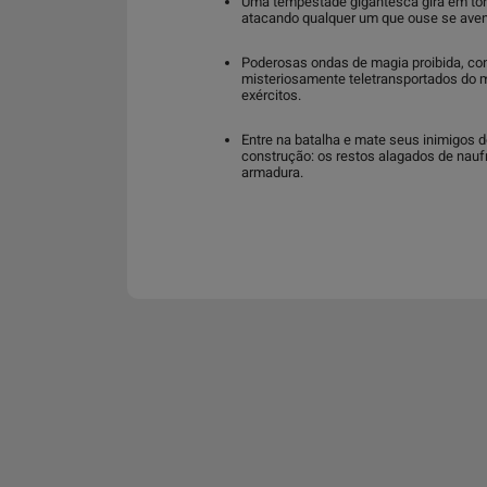
Uma tempestade gigantesca gira em torno 
atacando qualquer um que ouse se aventu
Poderosas ondas de magia proibida, con
misteriosamente teletransportados do m
exércitos.
Entre na batalha e mate seus inimigos 
construção: os restos alagados de naufr
armadura.