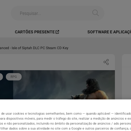
CARTÕES PRESENTE
SOFTWARE E APLICAÇ
anced - Isle of Siptah DLC PC Steam CD Key
RPG
de usar cookies e tecnologias semelhantes, bem como — quando aplicável — identificad
para dispositivos móveis, para medir o tráfego do site, realizar a medição de anúncios e ex
os e não personalizados, incluindo no âmbito da personalização de anúncios / ads persona
ilhar dados sobre a sua atividade no site com a Google e outros parceiros de confiança,