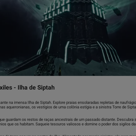
iles - Ilha de Siptah
te na imensa Ilha de Siptah. Explore praias ensolaradas repletas de naufrágio
as aqueronianas, os vestígios de uma colônia estígia e a sinistra Torre de Sipta
ue guardam os restos de raças ancestrais de um passado distante. Descubra s
os que os habitam. Saqueie tesouros valiosos e domine o poder dos sigilos da