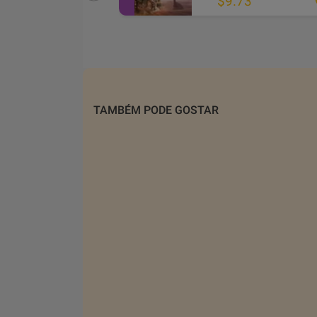
$6.78
$9.73
9
TAMBÉM PODE GOSTAR