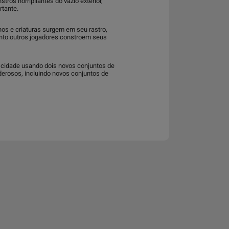
ros horripilantes do vazio exterior,
rtante.
os e criaturas surgem em seu rastro,
anto outros jogadores constroem seus
a cidade usando dois novos conjuntos de
derosos, incluindo novos conjuntos de