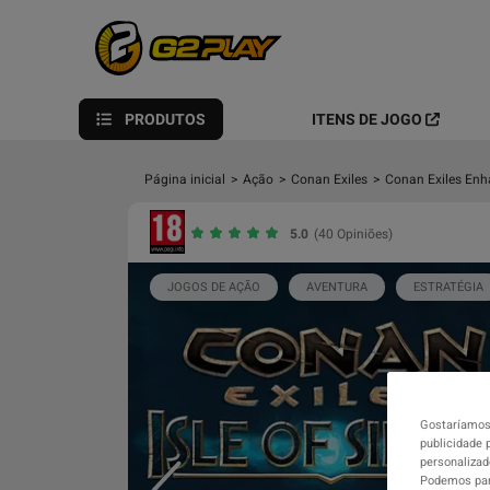
PRODUTOS
ITENS DE JOGO
Página inicial
>
Ação
>
Conan Exiles
>
Conan Exiles Enh
5.0
(40 Opiniões)
JOGOS DE AÇÃO
AVENTURA
ESTRATÉGIA
Gostaríamos 
publicidade 
personalizad
Podemos part