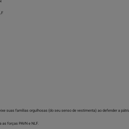
N
LF
eixe suas famílias orgulhosas (do seu senso de vestimenta) ao defender a pátri
a as forças PAVN e NLF.