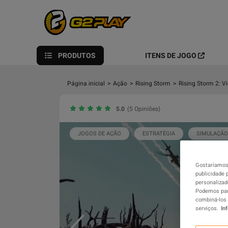
PRODUTOS
ITENS DE JOGO
Página inicial
>
Ação
>
Rising Storm
>
Rising Storm 2: V
5.0
(5 Opiniões)
JOGOS DE AÇÃO
ESTRATÉGIA
SIMULAÇÃO
Gostaríamos 
publicidade 
personalizad
Podemos part
combiná-los 
serviços.
In