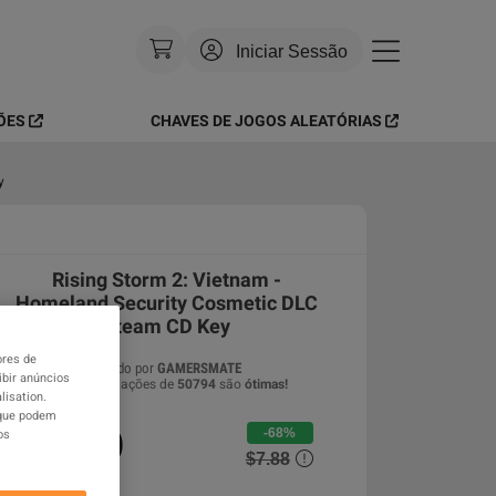
Iniciar Sessão
ÕES
CHAVES DE JOGOS ALEATÓRIAS
Moeda
:
USD
Idioma
:
Português
y
Tema
:
Brilhante
Rising Storm 2: Vietnam -
FAQ
Homeland Security Cosmetic DLC
Steam CD Key
ores de
Vendido por
GAMERSMATE
ibir anúncios
97.43
%
avaliações de
50794
são
ótimas
!
lisation.
 que podem
$2.50
-68%
os
$7.88