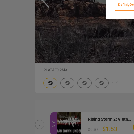
Definiçõe
PLATAFORMA
Rising Storm 2: Vietnam - Rear Echelon Cosmetic DLC Steam CD Key
Rising Storm 2: Vietnam - Man Down Under DLC Steam CD Key
DLC
$2.38
$1.53
$9.55