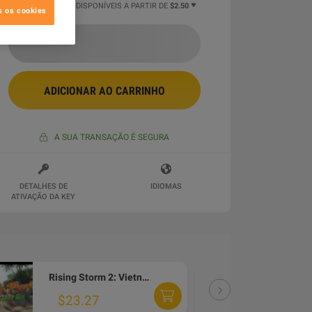
2 MAIS OFERTAS DISPONÍVEIS A PARTIR DE
$2.50
s os cookies
ADICIONAR AO CARRINHO
A SUA TRANSAÇÃO É SEGURA
DETALHES DE
IDIOMAS
ATIVAÇÃO DA KEY
Rising Storm 2: Vietnam - Green Army Men DLC PC Steam Altergift
DLC
$23.27
$2.38