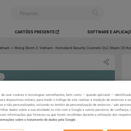
CARTÕES PRESENTE
SOFTWARE E APLICAÇ
ietnam
>
Rising Storm 2: Vietnam - Homeland Security Cosmetic DLC Steam CD Ke
de usar cookies e tecnologias semelhantes, bem como — quando aplicável — identificad
para dispositivos móveis, para medir o tráfego do site, realizar a medição de anúncios e ex
os e não personalizados, incluindo no âmbito da personalização de anúncios / ads persona
ilhar dados sobre a sua atividade no site com a Google e outros parceiros de confiança,
com informações que forneceu ou que foram recolhidas durante a utilização dos respetiv
formações sobre o tratamento de dados pela Google