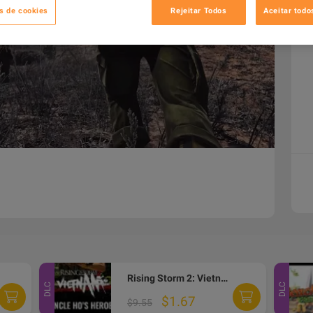
s de cookies
Rejeitar Todos
Aceitar todo
Rising Storm 2: Vietnam - Uncle Ho's Heroes DLC Steam CD Key
DLC
DLC
$1.67
$9.55