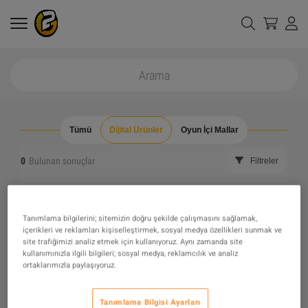
Tümü
Dijital Ürünler
Oyun İçi Mallar
0
Bulunan sonuçlar
Filtreler
Tüm filtreleri gizle
Stokta olmayanları gizle
Tanımlama bilgilerini; sitemizin doğru şekilde çalışmasını sağlamak,
içerikleri ve reklamları kişiselleştirmek, sosyal medya özellikleri sunmak ve
The product you were looking for was not found, maybe
site trafiğimizi analiz etmek için kullanıyoruz. Aynı zamanda site
kullanımınızla ilgili bilgileri; sosyal medya, reklamcılık ve analiz
ortaklarımızla paylaşıyoruz.
one of our recommendations will pique your interest
instead?
Tanımlama Bilgisi Ayarları