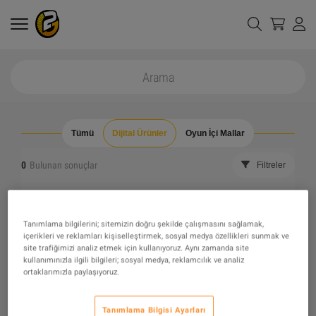
Tümü
Dijital Ürünler
Oyun İçi Mallar
0
Bulunan sonuçlar
Filtreler
Tüm filtreleri gizle
Stokta olmayanları gizle
Tanımlama bilgilerini; sitemizin doğru şekilde çalışmasını sağlamak,
içerikleri ve reklamları kişiselleştirmek, sosyal medya özellikleri sunmak ve
The product you were looking for was not found, maybe
site trafiğimizi analiz etmek için kullanıyoruz. Aynı zamanda site
kullanımınızla ilgili bilgileri; sosyal medya, reklamcılık ve analiz
ortaklarımızla paylaşıyoruz.
one of our recommendations will pique your interest
instead?
Tanımlama Bilgisi Ayarları