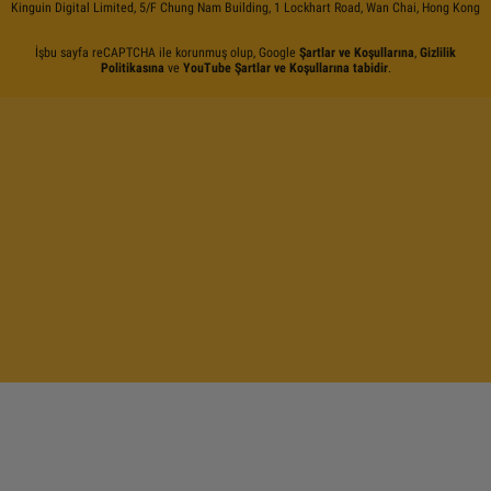
Kinguin Digital Limited, 5/F Chung Nam Building, 1 Lockhart Road, Wan Chai, Hong Kong
İşbu sayfa reCAPTCHA ile korunmuş olup, Google
Şartlar ve Koşullarına
,
Gizlilik
Politikasına
ve
YouTube Şartlar ve Koşullarına tabidir
.