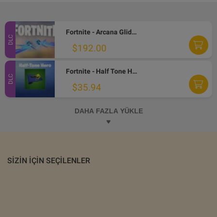
Fortnite - Arcana Glider DLC PC Epic Games CD Key
DLC
$192.00
Fortnite - Half Tone Hero Wrap DLC PC Epic Games CD Key
DLC
$35.94
DAHA FAZLA YÜKLE
SIZIN IÇIN SEÇILENLER