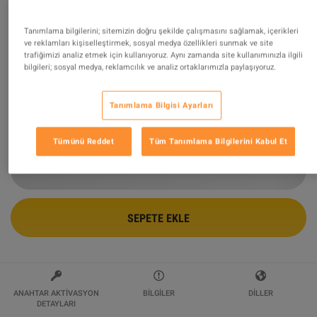
Fortnite - Diamond Pony Glider DLC PC
Tanımlama bilgilerini; sitemizin doğru şekilde çalışmasını sağlamak, içerikleri
ve reklamları kişiselleştirmek, sosyal medya özellikleri sunmak ve site
Epic Games CD Key
trafiğimizi analiz etmek için kullanıyoruz. Aynı zamanda site kullanımınızla ilgili
bilgileri; sosyal medya, reklamcılık ve analiz ortaklarımızla paylaşıyoruz.
Tarafından Satılıyor
MicroJump
99.42
%
değerlendirmelerin
6609
mükemmel
!
Tanımlama Bilgisi Ayarları
$118.58
Tümünü Reddet
Tüm Tanımlama Bilgilerini Kabul Et
SEPETE EKLE
ANAHTAR AKTIVASYON
BILGILER
DILLER
DETAYLARI