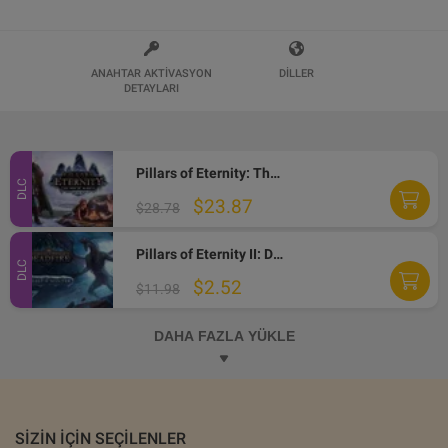
ANAHTAR AKTIVASYON
DILLER
DETAYLARI
Pillars of Eternity: The White March Expansion Pass Steam Gift
DLC
$23.87
$28.78
Pillars of Eternity II: Deadfire - Beast of Winter DLC Steam CD Key
DLC
$2.52
$11.98
DAHA FAZLA YÜKLE
SIZIN IÇIN SEÇILENLER