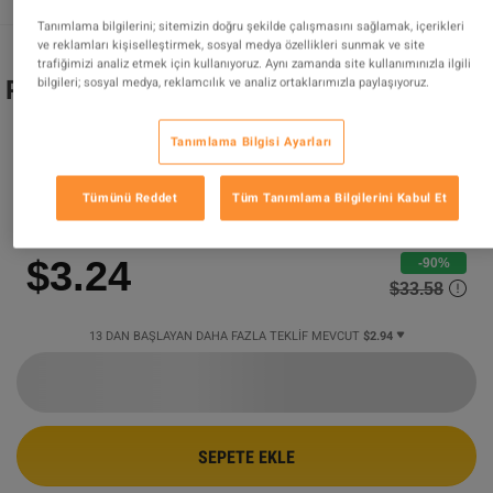
Tanımlama bilgilerini; sitemizin doğru şekilde çalışmasını sağlamak, içerikleri
ve reklamları kişiselleştirmek, sosyal medya özellikleri sunmak ve site
trafiğimizi analiz etmek için kullanıyoruz. Aynı zamanda site kullanımınızla ilgili
bilgileri; sosyal medya, reklamcılık ve analiz ortaklarımızla paylaşıyoruz.
Pillars of Eternity Hero Edition Steam CD
Key
Tanımlama Bilgisi Ayarları
DESTEKLENEN ÜRÜN
Tümünü Reddet
Tüm Tanımlama Bilgilerini Kabul Et
Tarafından Satılıyor
ihm.codes
99.58
%
değerlendirmelerin
902823
mükemmel
!
$3.24
-90%
$33.58
13 DAN BAŞLAYAN DAHA FAZLA TEKLIF MEVCUT
$2.94
SEPETE EKLE