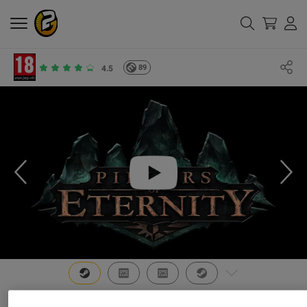
89
4.5