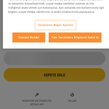
ve reklamları kişiselleştirmek, sosyal medya özellikleri sunmak ve site
trafiğimizi analiz etmek için kullanıyoruz. Aynı zamanda site kullanımınızla ilgili
The Forgotten City - Soundtrack DLC
bilgileri; sosyal medya, reklamcılık ve analiz ortaklarımızla paylaşıyoruz.
Steam CD Key
Tarafından Satılıyor
HoGames
Tanımlama Bilgisi Ayarları
98.95
%
değerlendirmelerin
165159
mükemmel
!
Tümünü Reddet
Tüm Tanımlama Bilgilerini Kabul Et
$3.58
-50%
$7.16
SEPETE EKLE
ANAHTAR AKTIVASYON
DILLER
DETAYLARI