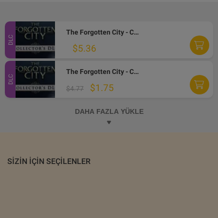
The Forgotten City - Collector's DLC Steam Altergift
DLC
$5.36
The Forgotten City - Collector's DLC Steam CD Key
DLC
$1.75
$4.77
DAHA FAZLA YÜKLE
SIZIN IÇIN SEÇILENLER