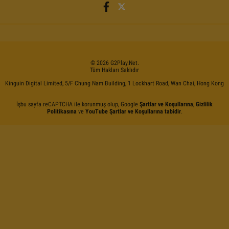
©
2026
G2Play
.net.
Tüm Hakları Saklıdır
Kinguin Digital Limited, 5/F Chung Nam Building, 1 Lockhart Road, Wan Chai, Hong Kong
İşbu sayfa reCAPTCHA ile korunmuş olup, Google
Şartlar ve Koşullarına
,
Gizlilik
Politikasına
ve
YouTube Şartlar ve Koşullarına tabidir
.