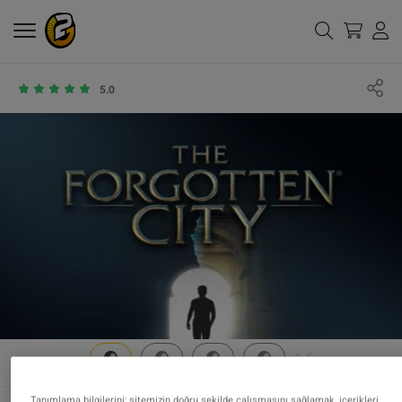
5.0
Tanımlama bilgilerini; sitemizin doğru şekilde çalışmasını sağlamak, içerikleri