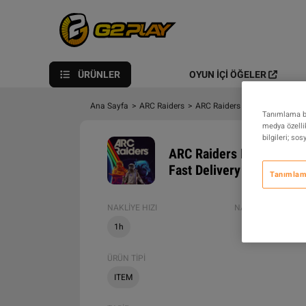
ÜRÜNLER
OYUN İÇI ÖĞELER
Ana Sayfa
>
ARC Raiders
>
ARC Raiders
>
ARC Raiders I
Tanımlama bil
medya özellik
bilgileri; so
ARC Raiders Items > PC >
Fast Delivery
Tanımlama
NAKLIYE HIZI
NAKLIYE YÖNTEML
1h
ÜRÜN TIPI
ITEM