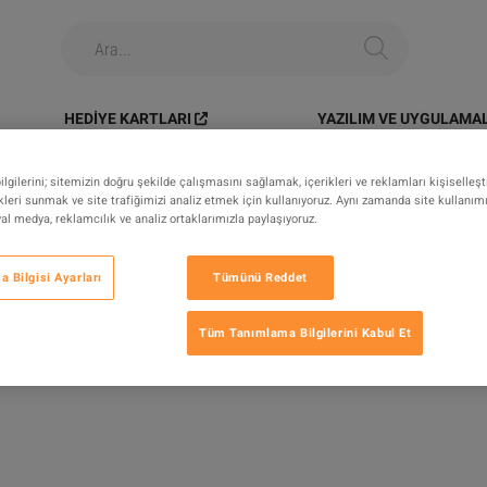
HEDIYE KARTLARI
YAZILIM VE UYGULAMA
tems
>
PC > Blueprints > Tempest Blueprint - Fast Delivery
gilerini; sitemizin doğru şekilde çalışmasını sağlamak, içerikleri ve reklamları kişiselleş
leri sunmak ve site trafiğimizi analiz etmek için kullanıyoruz. Aynı zamanda site kullanımını
syal medya, reklamcılık ve analiz ortaklarımızla paylaşıyoruz.
 Blueprints > Tempest Blueprint -
 Bilgisi Ayarları
Tümünü Reddet
ERI
Tüm Tanımlama Bilgilerini Kabul Et