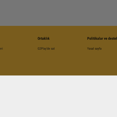
Ortaklık
Politikalar ve deste
eri
G2Play'de sat
Yasal sayfa
©
2026
G2Play
.net.
Tüm Hakları Saklıdır
Kinguin Digital Limited, 5/F Chung Nam Building, 1 Lockhart Road, Wan Chai, Hong Kong
A ile korunmuş olup, Google
Şartlar ve Koşullarına
,
Gizlilik Politikasına
ve
YouTube Şartlar v