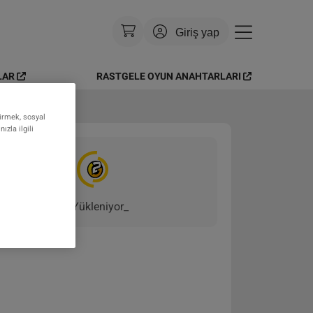
Giriş yap
LAR
RASTGELE OYUN ANAHTARLARI
Para Birimi
:
USD
Dil
:
Türkçe
tirmek, sosyal
zla ilgili
Tema
:
Parlak
SSS
Yükleniyor
_