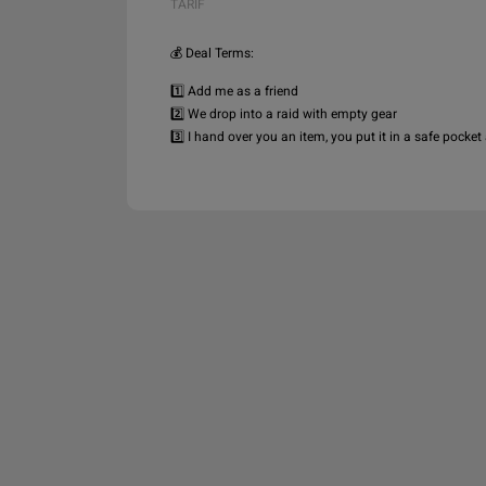
TARIF
💰 Deal Terms:

1️⃣ Add me as a friend

2️⃣ We drop into a raid with empty gear

3️⃣ I hand over you an item, you put it in a safe pocke