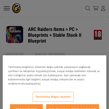
ARC Raiders Items > PC >
Blueprints > Stable Stock II
Blueprint
NAKLIYE HIZI
NAKLIYE YÖNTEMLERI
1h
Tanımlama bilgilerini; sitemizin doğru şekilde çalışmasını sağlamak,
içerikleri ve reklamları kişiselleştirmek, sosyal medya özellikleri sunmak ve
ÜRÜN TIPI
site trafiğimizi analiz etmek için kullanıyoruz. Aynı zamanda site
ITEM
kullanımınızla ilgili bilgileri; sosyal medya, reklamcılık ve analiz
ortaklarımızla paylaşıyoruz.
TARIF
Tanımlama Bilgisi Ayarları
⚡️ IGMONEY – YOUR RELIABLE IN-GAME GOODS PROVIDER! ⚡️
