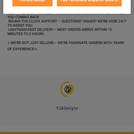
Tümünü Reddet
Tüm Tanımlama Bilgilerini Kabul Et
WHY PICK IGMONEY?

 100% SAFE & LEGIT – NO BOTS, NO CHEATS, NO SHORTCUTS. 
EVERYTHING IS HAND-FARMED BY REAL PLAYERS.

 BEST VALUE GUARANTEED – COMPETITIVE PRICES DESIGNED TO KEEP 
YOU COMING BACK.

 ROUND-THE-CLOCK SUPPORT – QUESTIONS? ISSUES? WE’RE HERE 24/7 
TO ASSIST YOU.

 LIGHTNING-FAST DELIVERY – MOST ORDERS ARRIVE WITHIN 10 
MINUTES TO 2 HOURS.

⭐️ WE’RE NOT JUST SELLERS – WE’RE PASIONATE GAMERS WITH YEARS 
OF EXPERIENCE!⭐️
Yükleniyor