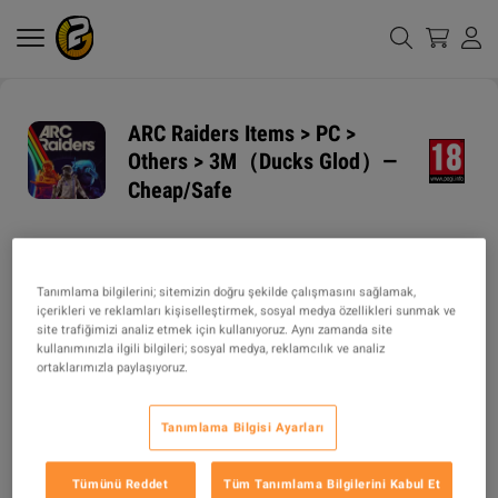
ARC Raiders Items > PC >
Others > 3M（Ducks Glod）—
Cheap/Safe
NAKLIYE HIZI
NAKLIYE YÖNTEMLERI
1h
Tanımlama bilgilerini; sitemizin doğru şekilde çalışmasını sağlamak,
içerikleri ve reklamları kişiselleştirmek, sosyal medya özellikleri sunmak ve
site trafiğimizi analiz etmek için kullanıyoruz. Aynı zamanda site
ÜRÜN TIPI
kullanımınızla ilgili bilgileri; sosyal medya, reklamcılık ve analiz
ITEM
ortaklarımızla paylaşıyoruz.
TARIF
Tanımlama Bilgisi Ayarları
This message is regarding your order, "Duck Gold Safe and Fast."

Tümünü Reddet
Tüm Tanımlama Bilgilerini Kabul Et
For this task, please ensure you are carrying only a Plunder MK2 