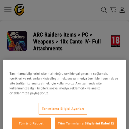
ARC Raiders Items > PC >
Weapons > 10x Canto Ⅳ- Full
Attachments
NAKLIYE HIZI
NAKLIYE YÖNTEMLERI
1h
Tanımlama bilgilerini; sitemizin doğru şekilde çalışmasını sağlamak,
içerikleri ve reklamları kişiselleştirmek, sosyal medya özellikleri sunmak ve
site trafiğimizi analiz etmek için kullanıyoruz. Aynı zamanda site
ÜRÜN TIPI
kullanımınızla ilgili bilgileri; sosyal medya, reklamcılık ve analiz
ortaklarımızla paylaşıyoruz.
ITEM
TARIF
Tanımlama Bilgisi Ayarları
"1. Please offer us the right Embark ID.

Tümünü Reddet
Tüm Tanımlama Bilgilerini Kabul Et
2. We will invite you to a group, We will conduct face-to-face transactions.
