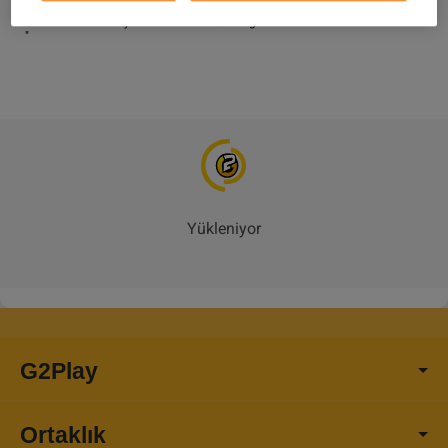
63. Do not take any valuable items to the game.

"
Yükleniyor
G2Play
Ortaklık