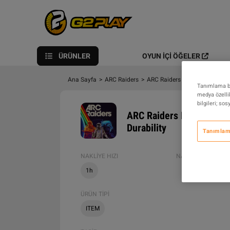
ÜRÜNLER
OYUN İÇI ÖĞELER
Ana Sayfa
>
ARC Raiders
>
ARC Raiders
>
ARC Raiders I
Tanımlama bil
medya özellik
bilgileri; so
ARC Raiders Items > PC 
Durability
Tanımlama
NAKLIYE HIZI
NAKLIYE YÖNTEML
1h
ÜRÜN TIPI
ITEM