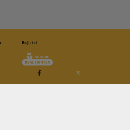
k
Bağlı kal
e Koşullarına tabidir
.