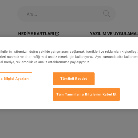
HEDIYE KARTLARI
YAZILIM VE UYGULAMA
tems
>
PC > Weapons > 50x Vulcano IV - Max Durability
gilerini; sitemizin doğru şekilde çalışmasını sağlamak, içerikleri ve reklamları kişiselleş
leri sunmak ve site trafiğimizi analiz etmek için kullanıyoruz. Aynı zamanda site kullanımını
syal medya, reklamcılık ve analiz ortaklarımızla paylaşıyoruz.
> Weapons > 50x Vulcano IV - Max
 Bilgisi Ayarları
Tümünü Reddet
ERI
Tüm Tanımlama Bilgilerini Kabul Et