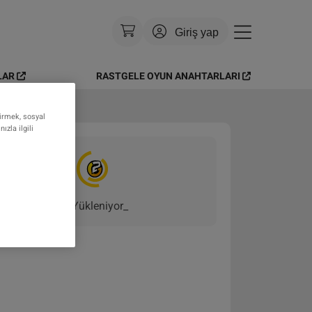
Giriş yap
LAR
RASTGELE OYUN ANAHTARLARI
Para Birimi
:
USD
Dil
:
Türkçe
tirmek, sosyal
zla ilgili
Tema
:
Parlak
SSS
Yükleniyor