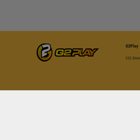
G2Play
CS2 Sitel
İşbu sayfa reCAPTCH