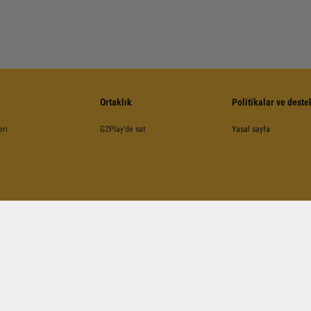
Ortaklık
Politikalar ve deste
eri
G2Play'de sat
Yasal sayfa
©
2026
G2Play
.net.
Tüm Hakları Saklıdır
Kinguin Digital Limited, 5/F Chung Nam Building, 1 Lockhart Road, Wan Chai, Hong Kong
A ile korunmuş olup, Google
Şartlar ve Koşullarına
,
Gizlilik Politikasına
ve
YouTube Şartlar v