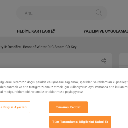
HEDIYE KARTLARI
YAZILIM VE UYGULAMA
nity II: Deadfire - Beast of Winter DLC Steam CD Key
gilerini; sitemizin doğru şekilde çalışmasını sağlamak, içerikleri ve reklamları kişiselleş
leri sunmak ve site trafiğimizi analiz etmek için kullanıyoruz. Aynı zamanda site kullanımını
syal medya, reklamcılık ve analiz ortaklarımızla paylaşıyoruz.
 Bilgisi Ayarları
Tümünü Reddet
Tüm Tanımlama Bilgilerini Kabul Et