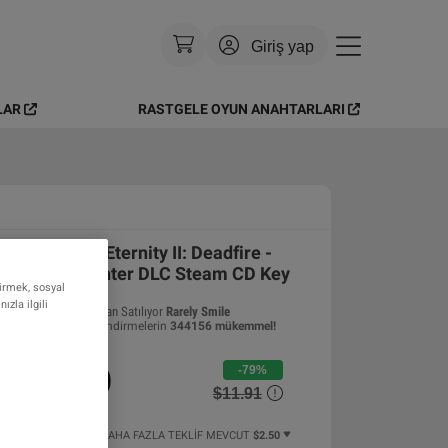
Giriş yap
LAR
RASTGELE OYUN ANAHTARLARI
Para Birimi
:
USD
Dil
:
Türkçe
Tema
:
Parlak
Pillars of Eternity II: Deadfire -
SSS
Beast of Winter DLC Steam CD Key
tirmek, sosyal
zla ilgili
Tarafından Satılıyor
Rarely Smile
99.09
%
değerlendirmelerin
344156
mükemmel
!
$2.50
-79%
$11.91
6 DAN BAŞLAYAN DAHA FAZLA TEKLIF MEVCUT
$2.50