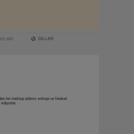
DILLER
AYLARI
en bir mektup aldınız: entropi ve felaket
ediyorlar.