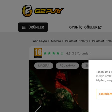
ÜRÜNLER
OYUN İÇI ÖĞELER
Ana Sayfa
>
Macera
>
Pillars of Eternity
>
Pillars of Eter
4.5
(15 Yorumlar)
MACERA
ROL YAPMA
ZENGIN HIKAYE
Tanımlama bil
medya özellik
bilgileri; so
Tanımlama