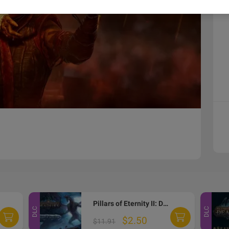
Pillars of Eternity II: Deadfire - Beast of Winter DLC Steam CD Key
DLC
DLC
$2.50
$11.91