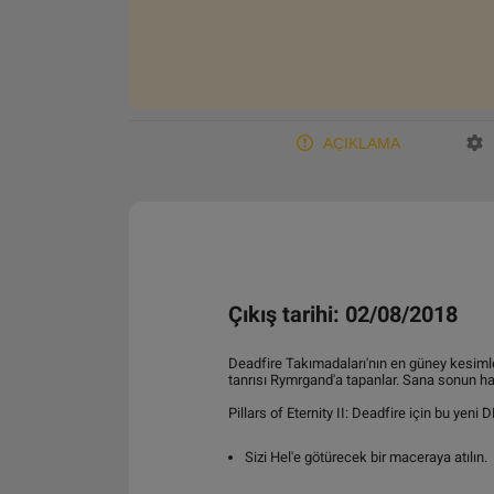
AÇIKLAMA
Çıkış tarihi: 02/08/2018
Deadfire Takımadaları'nın en güney kesimler
tanrısı Rymrgand'a tapanlar. Sana sonun hab
Pillars of Eternity II: Deadfire için bu yeni 
Sizi Hel'e götürecek bir maceraya atılın.