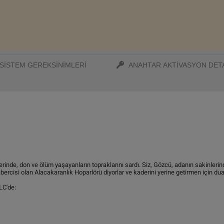
SISTEM GEREKSINIMLERI
ANAHTAR AKTIVASYON DET
inde, don ve ölüm yaşayanların topraklarını sardı. Siz, Gözcü, adanın sakinlerind
ercisi olan Alacakaranlık Hoparlörü diyorlar ve kaderini yerine getirmen için dua 
DLC'de: