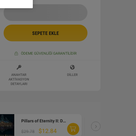
SEPETE EKLE
ÖDEME GÜVENLIĞI GARANTILIDIR
ANAHTAR
DILLER
AKTIVASYON
DETAYLARI
Pillars of Eternity II: Deadfire - Season Pass Steam Altergift
DLC
$12.84
$29.78
$29.7