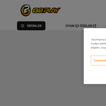
ÜRÜNLER
OYUN İÇI ÖĞELER
Tanımlama bil
medya özellik
bilgileri; so
Tanımlama