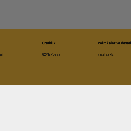
Ortaklık
Politikalar ve deste
eri
G2Play'de sat
Yasal sayfa
©
2026
G2Play
.net.
Tüm Hakları Saklıdır
Kinguin Digital Limited, 5/F Chung Nam Building, 1 Lockhart Road, Wan Chai, Hong Kong
A ile korunmuş olup, Google
Şartlar ve Koşullarına
,
Gizlilik Politikasına
ve
YouTube Şartlar v