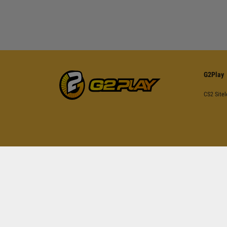
G2Play
CS2 Sitel
İşbu sayfa reCAPTCH