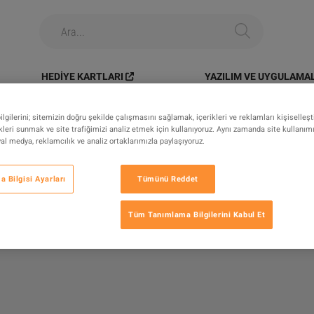
HEDIYE KARTLARI
YAZILIM VE UYGULAMA
gilerini; sitemizin doğru şekilde çalışmasını sağlamak, içerikleri ve reklamları kişiselleş
leri sunmak ve site trafiğimizi analiz etmek için kullanıyoruz. Aynı zamanda site kullanımını
syal medya, reklamcılık ve analiz ortaklarımızla paylaşıyoruz.
 Bilgisi Ayarları
Tümünü Reddet
Tüm Tanımlama Bilgilerini Kabul Et