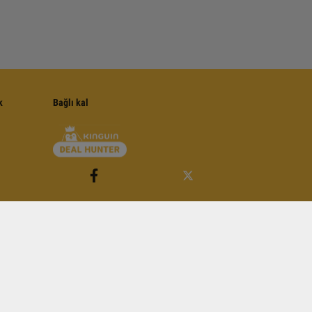
k
Bağlı kal
e Koşullarına tabidir
.