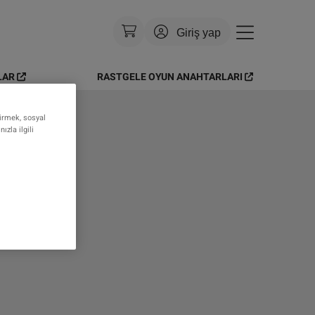
Giriş yap
LAR
RASTGELE OYUN ANAHTARLARI
Para Birimi
:
USD
Dil
:
Türkçe
tirmek, sosyal
zla ilgili
Tema
:
Parlak
SSS